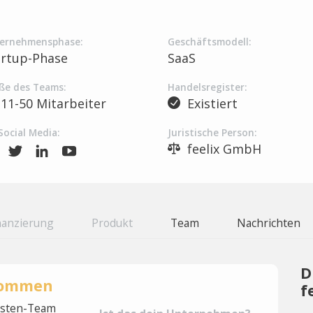
ernehmensphase:
Geschäftsmodell:
artup-Phase
SaaS
ße des Teams:
Handelsregister:
11-50 Mitarbeiter
Existiert
Social Media:
Juristische Person:
feelix GmbH
nanzierung
Produkt
Team
Nachrichten
D
rnommen
f
lysten-Team