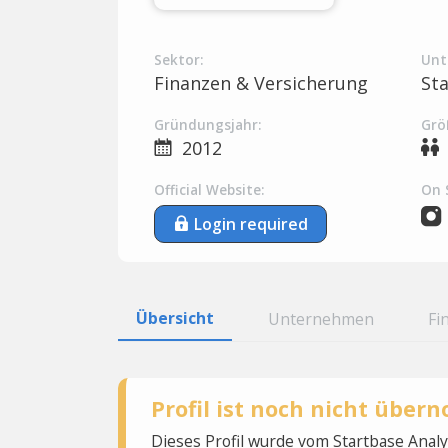
Sektor:
Unt
Finanzen & Versicherung
St
Gründungsjahr:
Grö
2012
Official Website:
On 
Login required
Übersicht
Unternehmen
Fi
Profil ist noch nicht übe
Dieses Profil wurde vom Startbase Ana