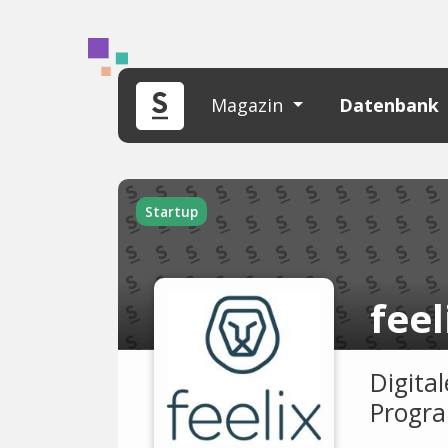
Magazin
Datenbank
Startup
feel
Digita
Progra