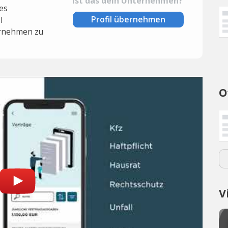
Ist das dein Unternehmen?
es
Profil übernehmen
l
rnehmen zu
O
V