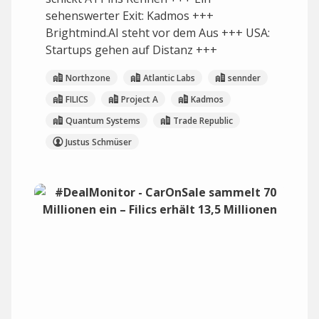
sehenswerter Exit: Kadmos +++
Brightmind.AI steht vor dem Aus +++ USA:
Startups gehen auf Distanz +++
Northzone
Atlantic Labs
sennder
FILICS
Project A
Kadmos
Quantum Systems
Trade Republic
Justus Schmüser