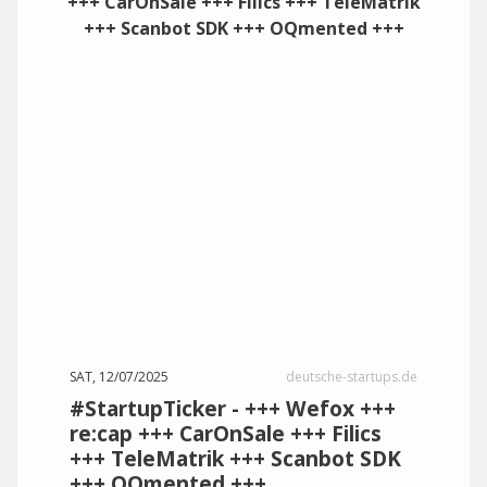
SAT, 12/07/2025
deutsche-startups.de
#StartupTicker - +++ Wefox +++
re:cap +++ CarOnSale +++ Filics
+++ TeleMatrik +++ Scanbot SDK
+++ OQmented +++