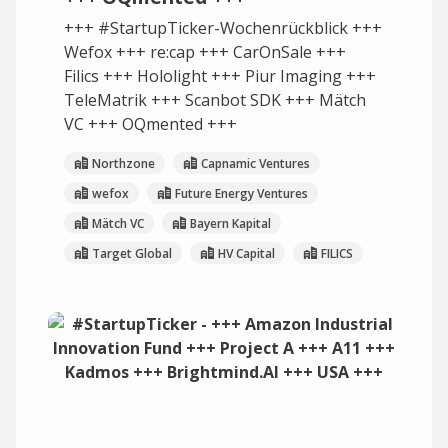
+++ #StartupTicker-Wochenrückblick +++
Wefox +++ re:cap +++ CarOnSale +++
Filics +++ Hololight +++ Piur Imaging +++
TeleMatrik +++ Scanbot SDK +++ Mätch
VC +++ OQmented +++
Northzone
Capnamic Ventures
wefox
Future Energy Ventures
Mätch VC
Bayern Kapital
Target Global
HV Capital
FILICS