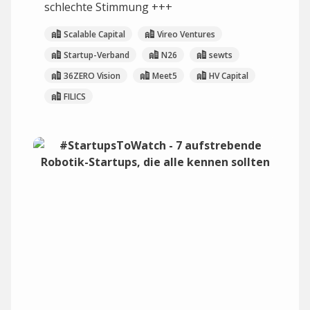
schlechte Stimmung +++
Scalable Capital
Vireo Ventures
Startup-Verband
N26
sewts
36ZERO Vision
Meet5
HV Capital
FILICS