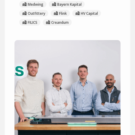
Medwing
Bayern Kapital
Outfittery
Flink
HV Capital
FILICS
Creandum