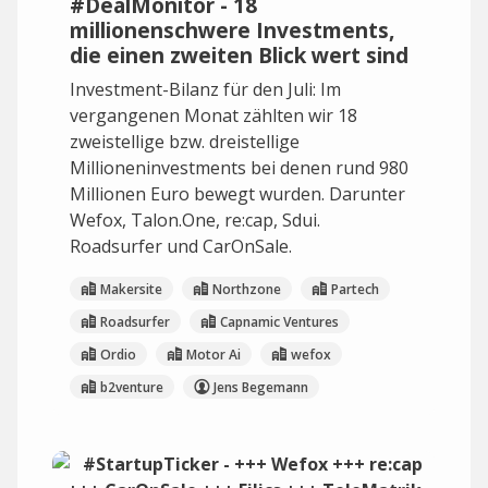
#DealMonitor - 18
millionenschwere Investments,
die einen zweiten Blick wert sind
Investment-Bilanz für den Juli: Im
vergangenen Monat zählten wir 18
zweistellige bzw. dreistellige
Millioneninvestments bei denen rund 980
Millionen Euro bewegt wurden. Darunter
Wefox, Talon.One, re:cap, Sdui.
Roadsurfer und CarOnSale.
Makersite
Northzone
Partech
Roadsurfer
Capnamic Ventures
Ordio
Motor Ai
wefox
b2venture
Jens Begemann