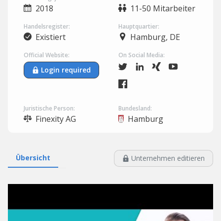
2018
11-50 Mitarbeiter
Handelsregister:
Hauptquartier:
Existiert
Hamburg, DE
Official Website:
On Social Media:
Login required
Juristische Person:
Bundesland:
Finexity AG
Hamburg
Übersicht
Unternehmen editieren