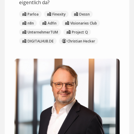
eigentlich da?
Parloa
Finexity
Dessn
n8n
Adfin
Visionaries Club
UnternehmerTUM
Project Q
DIGITALHUB.DE
Christian Hecker