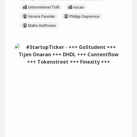
UnternehmerTUM
nucao
Verena Pausder
Philipp Depiereux
Malte Huffmann