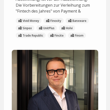
Die Vorbereitungen zur Verleihung zum
"Fintech des Jahres" von Payment &
Vivid Money
Finexity
Banxware
Sinpex
UnitPlus
Holvi
Trade Republic
Fincite
Finom