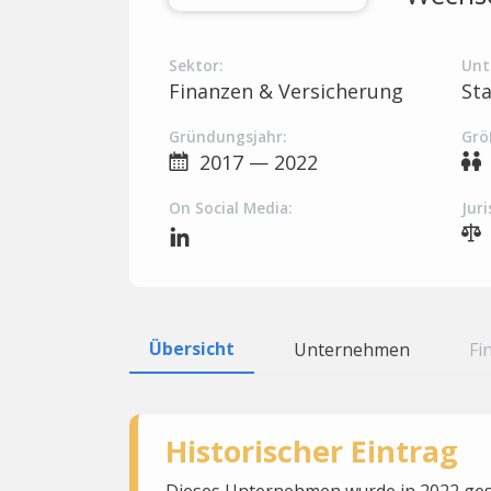
Sektor:
Unt
Finanzen & Versicherung
St
Gründungsjahr:
Grö
2017 — 2022
On Social Media:
Juri
Übersicht
Unternehmen
Fi
Historischer Eintrag
Dieses Unternehmen wurde in 2022 gesc