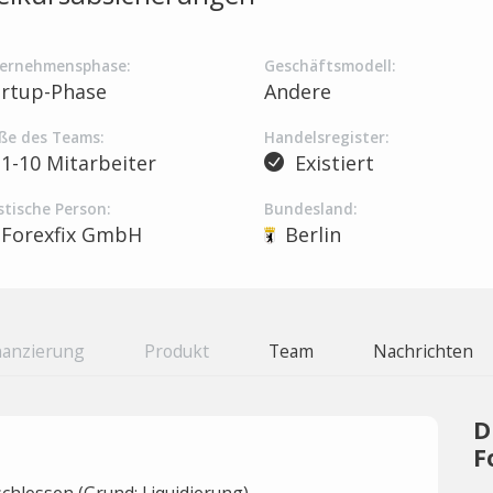
ernehmensphase:
Geschäftsmodell:
artup-Phase
Andere
ße des Teams:
Handelsregister:
1-10 Mitarbeiter
Existiert
stische Person:
Bundesland:
Forexfix GmbH
Berlin
nanzierung
Produkt
Team
Nachrichten
D
F
hlossen (Grund: Liquidierung).