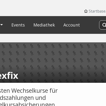
Startbase
Events
Mediathek
Account
xfix
sten Wechselkurse für
dszahlungen und
lkursabsicherungen