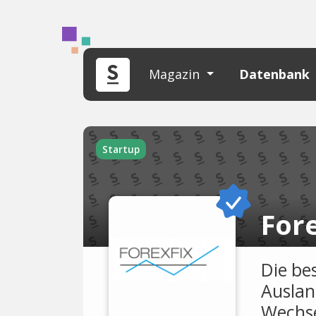
Magazin
Datenbank
Startup
Fore
Die be
Auslan
Wechse