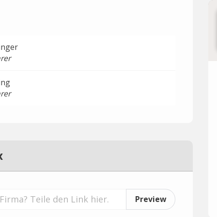
inger
rer
ing
rer
x
Preview