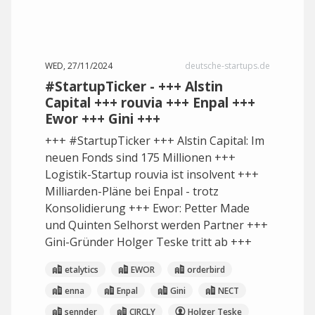
WED, 27/11/2024
deutsche-startups.de
#StartupTicker - +++ Alstin
Capital +++ rouvia +++ Enpal +++
Ewor +++ Gini +++
+++ #StartupTicker +++ Alstin Capital: Im
neuen Fonds sind 175 Millionen +++
Logistik-Startup rouvia ist insolvent +++
Milliarden-Pläne bei Enpal - trotz
Konsolidierung +++ Ewor: Petter Made
und Quinten Selhorst werden Partner +++
Gini-Gründer Holger Teske tritt ab +++
etalytics
EWOR
orderbird
enna
Enpal
Gini
NECT
sennder
CIRCLY
Holger Teske