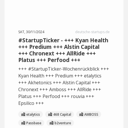
SAT, 30/11/2024
deutsche-startups.de
#StartupTicker - +++ Kyan Health
+++ Predium +++ Alstin Capital
+++ Chronext +++ AllRide +++
Platus +++ Perfood +++
+++ #StartupTicker-Wochenrückblick +++
Kyan Health +++ Predium +++ etalytics
+++ Akhetonics +++ Alstin Capital +++
Chronext +++ Amboss +++ AllRide +++
Platus +++ Perfood +++ rouvia +++
Epsilico +++
etalytics
468 Capital
AMBOSS
Passbase
b2venture