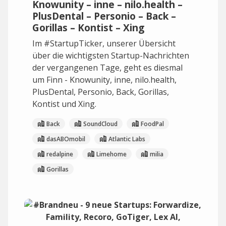
Knowunity – inne – nilo.health –
PlusDental – Personio – Back –
Gorillas – Kontist – Xing
Im #StartupTicker, unserer Übersicht
über die wichtigsten Startup-Nachrichten
der vergangenen Tage, geht es diesmal
um Finn - Knowunity, inne, nilo.health,
PlusDental, Personio, Back, Gorillas,
Kontist und Xing.
Back
SoundCloud
FoodPal
dasABOmobil
Atlantic Labs
redalpine
Limehome
milia
Gorillas