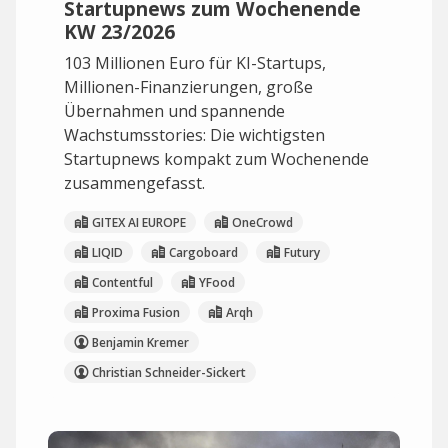
Startupnews zum Wochenende
KW 23/2026
103 Millionen Euro für KI-Startups,
Millionen-Finanzierungen, große
Übernahmen und spannende
Wachstumsstories: Die wichtigsten
Startupnews kompakt zum Wochenende
zusammengefasst.
GITEX AI EUROPE
OneCrowd
LIQID
Cargoboard
Futury
Contentful
YFood
Proxima Fusion
Arqh
Benjamin Kremer
Christian Schneider-Sickert