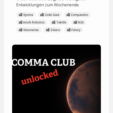
Entwicklungen zum Wochenende.
Vyoma
Code Gaia
Companisto
Innok Robotics
Taktile
N26
Visionaries
Zelara
Futury