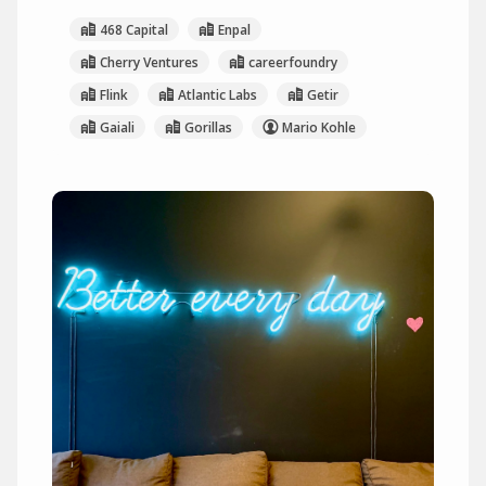
468 Capital
Enpal
Cherry Ventures
careerfoundry
Flink
Atlantic Labs
Getir
Gaiali
Gorillas
Mario Kohle