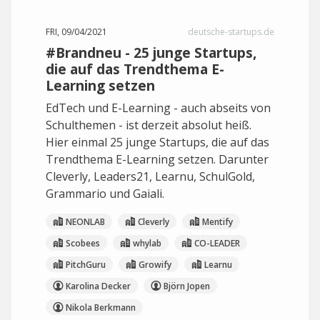
FRI, 09/04/2021
deutsche-startups.de
#Brandneu - 25 junge Startups,
die auf das Trendthema E-
Learning setzen
EdTech und E-Learning - auch abseits von
Schulthemen - ist derzeit absolut heiß.
Hier einmal 25 junge Startups, die auf das
Trendthema E-Learning setzen. Darunter
Cleverly, Leaders21, Learnu, SchulGold,
Grammario und Gaiali.
NEONLAB
Cleverly
Mentify
Scobees
whylab
CO-LEADER
PitchGuru
Growify
Learnu
Karolina Decker
Björn Jopen
Nikola Berkmann