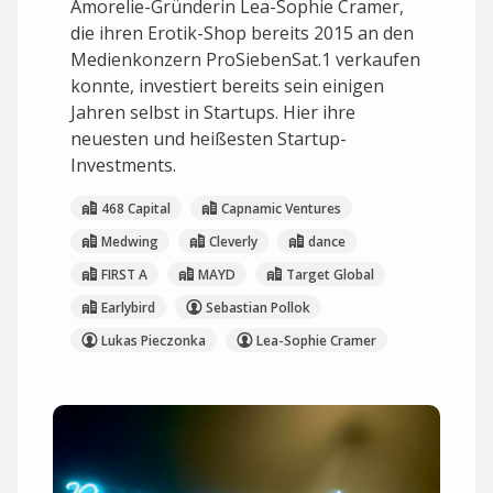
Amorelie-Gründerin Lea-Sophie Cramer,
die ihren Erotik-Shop bereits 2015 an den
Medienkonzern ProSiebenSat.1 verkaufen
konnte, investiert bereits sein einigen
Jahren selbst in Startups. Hier ihre
neuesten und heißesten Startup-
Investments.
468 Capital
Capnamic Ventures
Medwing
Cleverly
dance
FIRST A
MAYD
Target Global
Earlybird
Sebastian Pollok
Lukas Pieczonka
Lea-Sophie Cramer