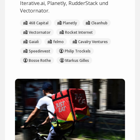
Iterative.ai, Planetly, RudderStack und
Vectornator.
468 Capital
Planetly
Cleanhub
Vectornator
Rocket Internet
Gaiali
felmo
Cavalry Ventures
Speedinvest
Philip Trockels
Bosse Rothe
Markus Gilles