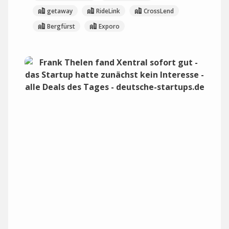
getaway
RideLink
CrossLend
Bergfürst
Exporo