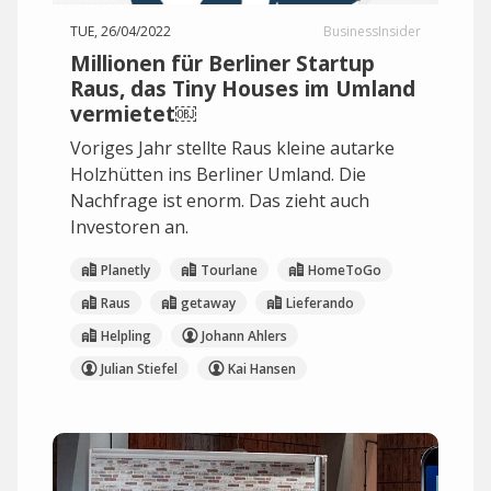
TUE, 26/04/2022
BusinessInsider
Millionen für Berliner Startup
Raus, das Tiny Houses im Umland
vermietet￼
Voriges Jahr stellte Raus kleine autarke
Holzhütten ins Berliner Umland. Die
Nachfrage ist enorm. Das zieht auch
Investoren an.
Planetly
Tourlane
HomeToGo
Raus
getaway
Lieferando
Helpling
Johann Ahlers
Julian Stiefel
Kai Hansen