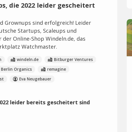
ps, die 2022 leider gescheitert
nd Grownups sind erfolgreich! Leider
eutsche Startups, Scaleups und
 der Online-Shop Windeln.de, das
rktplatz Watchmaster.
n
windeln.de
Bitburger Ventures
Berlin Organics
remagine
st
Eva Neugebauer