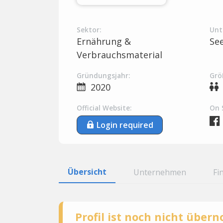
Sektor:
Unt
Ernährung &
Se
Verbrauchsmaterial
Gründungsjahr:
Grö
2020
Official Website:
On 
Login required
Übersicht
Unternehmen
Fi
Profil ist noch nicht übe