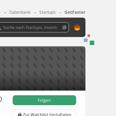
e
Datenbank
Startups
GetFaster
0
Folgen
Zur Watchlist hinzufügen