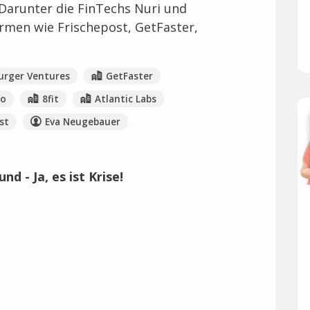
 Darunter die FinTechs Nuri und
men wie Frischepost, GetFaster,
urger Ventures
GetFaster
do
8fit
Atlantic Labs
st
Eva Neugebauer