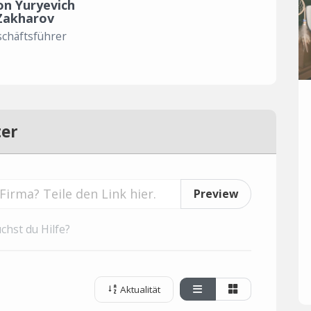
on Yuryevich
Zakharov
chäftsführer
ter
Preview
chst du Hilfe?
Aktualität