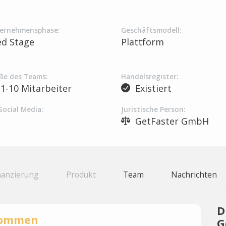
ernehmensphase:
Geschäftsmodell:
ed Stage
Plattform
ße des Teams:
Handelsregister:
1-10 Mitarbeiter
Existiert
Social Media:
Juristische Person:
GetFaster GmbH
nanzierung
Produkt
Team
Nachrichten
D
rnommen
G