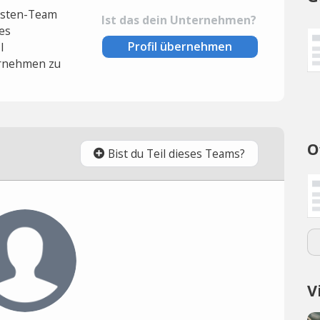
lysten-Team
Ist das dein Unternehmen?
es
Profil übernehmen
l
rnehmen zu
O
Bist du Teil dieses Teams?
V