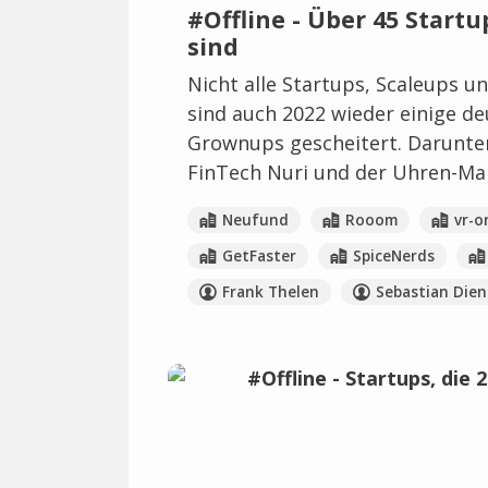
#Offline - Über 45 Startu
sind
Nicht alle Startups, Scaleups u
sind auch 2022 wieder einige d
Grownups gescheitert. Darunter
FinTech Nuri und der Uhren-Ma
Neufund
Rooom
vr-o
GetFaster
SpiceNerds
Frank Thelen
Sebastian Dien