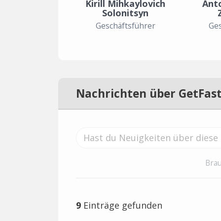
Kirill Mihkaylovich
Ant
Solonitsyn
Geschäftsführer
Ges
Nachrichten über GetFas
Brau
9
Einträge gefunden