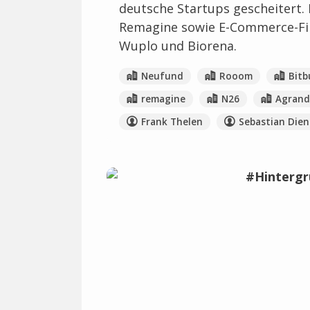
deutsche Startups gescheitert.
Remagine sowie E-Commerce-Fir
Wuplo und Biorena.
Neufund
Rooom
Bitb
remagine
N26
Agran
Frank Thelen
Sebastian Dien