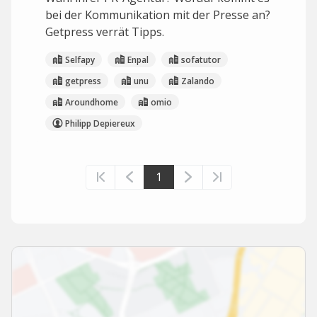
bei der Kommunikation mit der Presse an?
Getpress verrät Tipps.
Selfapy
Enpal
sofatutor
getpress
unu
Zalando
Aroundhome
omio
Philipp Depiereux
1