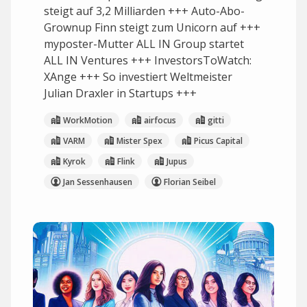
steigt auf 3,2 Milliarden +++ Auto-Abo-
Grownup Finn steigt zum Unicorn auf +++
myposter-Mutter ALL IN Group startet
ALL IN Ventures +++ InvestorsToWatch:
XAnge +++ So investiert Weltmeister
Julian Draxler in Startups +++
WorkMotion
airfocus
gitti
VARM
Mister Spex
Picus Capital
Kyrok
Flink
Jupus
Jan Sessenhausen
Florian Seibel