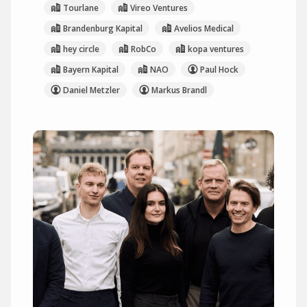
Tourlane
Vireo Ventures
Brandenburg Kapital
Avelios Medical
hey circle
RobCo
kopa ventures
Bayern Kapital
NAO
Paul Hock
Daniel Metzler
Markus Brandl