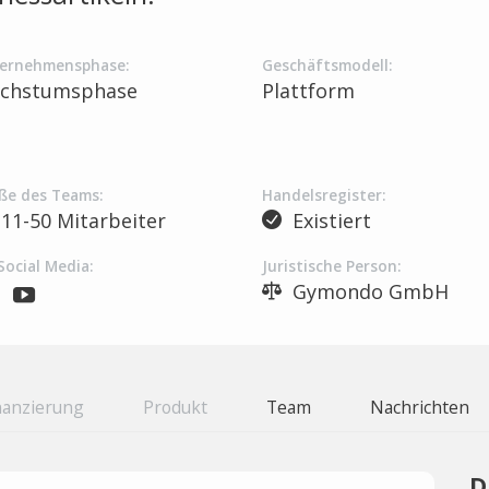
ernehmensphase:
Geschäftsmodell:
chstumsphase
Plattform
ße des Teams:
Handelsregister:
11-50 Mitarbeiter
Existiert
Social Media:
Juristische Person:
Gymondo GmbH
nanzierung
Produkt
Team
Nachrichten
D