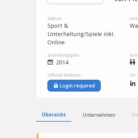
Sektor:
Unt
Sport &
Wa
Unterhaltung/Spiele inkl.
Online
Gründungsjahr:
Grö
2014
Official Website:
On 
Login required
Übersicht
Unternehmen
Fi