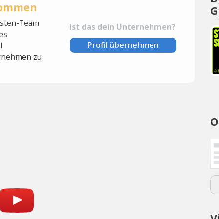
rnommen
G
lysten-Team
Ist das dein Unternehmen?
es
Profil übernehmen
l
rnehmen zu
O
V