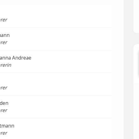
rer
mann
rer
hanna Andreae
rerin
rer
lden
rer
htmann
rer