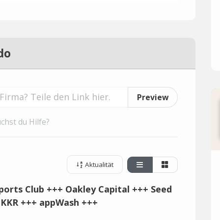
do
Preview
chst du Hilfe?
Aktualität