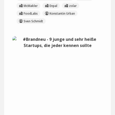
McMakler
Enpal
zolar
FoodLabs
Konstantin Urban
Sven Schmidt