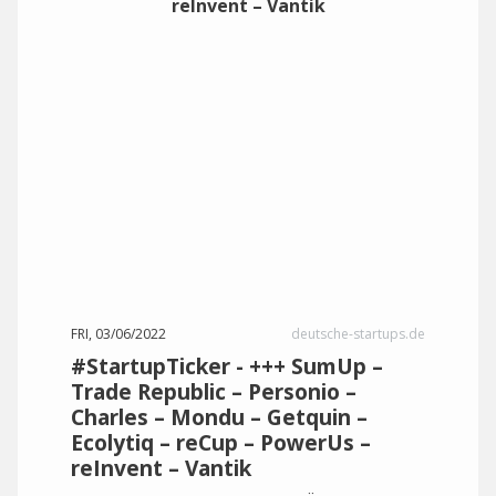
FRI, 03/06/2022
deutsche-startups.de
#StartupTicker - +++ SumUp –
Trade Republic – Personio –
Charles – Mondu – Getquin –
Ecolytiq – reCup – PowerUs –
reInvent – Vantik