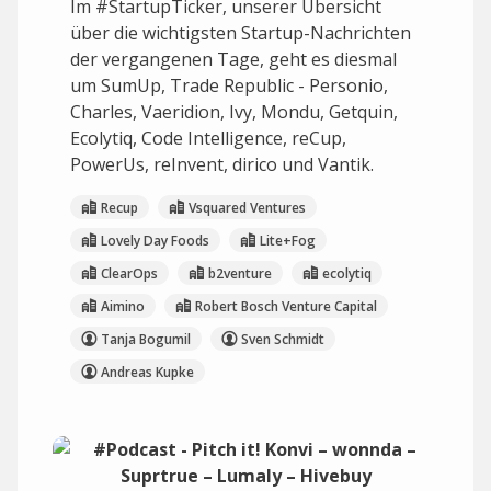
Im #StartupTicker, unserer Übersicht
über die wichtigsten Startup-Nachrichten
der vergangenen Tage, geht es diesmal
um SumUp, Trade Republic - Personio,
Charles, Vaeridion, Ivy, Mondu, Getquin,
Ecolytiq, Code Intelligence, reCup,
PowerUs, reInvent, dirico und Vantik.
Recup
Vsquared Ventures
Lovely Day Foods
Lite+Fog
ClearOps
b2venture
ecolytiq
Aimino
Robert Bosch Venture Capital
Tanja Bogumil
Sven Schmidt
Andreas Kupke