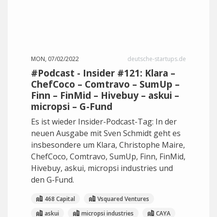
MON, 07/02/2022
deutsche-startups.de
#Podcast - Insider #121: Klara –
ChefCoco – Comtravo – SumUp –
Finn – FinMid – Hivebuy – askui –
micropsi – G-Fund
Es ist wieder Insider-Podcast-Tag: In der
neuen Ausgabe mit Sven Schmidt geht es
insbesondere um Klara, Christophe Maire,
ChefCoco, Comtravo, SumUp, Finn, FinMid,
Hivebuy, askui, micropsi industries und
den G-Fund.
468 Capital
Vsquared Ventures
askui
micropsi industries
CAYA