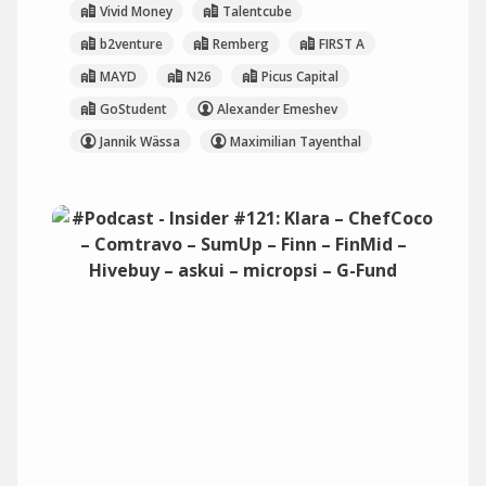
Vivid Money
Talentcube
b2venture
Remberg
FIRST A
MAYD
N26
Picus Capital
GoStudent
Alexander Emeshev
Jannik Wässa
Maximilian Tayenthal