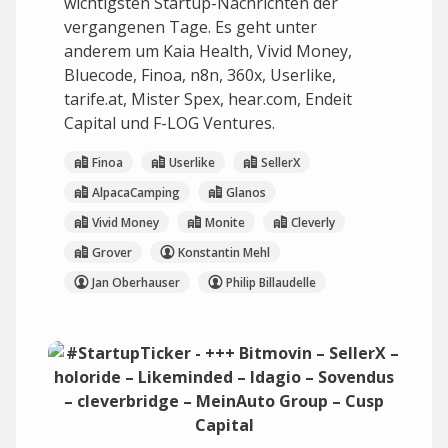
wichtigsten Startup-Nachrichten der
vergangenen Tage. Es geht unter
anderem um Kaia Health, Vivid Money,
Bluecode, Finoa, n8n, 360x, Userlike,
tarife.at, Mister Spex, hear.com, Endeit
Capital und F-LOG Ventures.
Finoa
Userlike
SellerX
AlpacaCamping
Glanos
Vivid Money
Monite
Cleverly
Grover
Konstantin Mehl
Jan Oberhauser
Philip Billaudelle