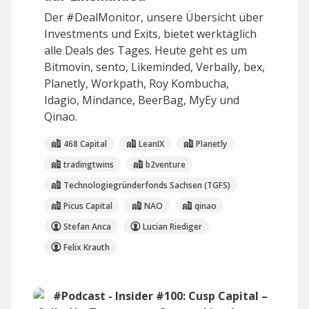
Der #DealMonitor, unsere Übersicht über
Investments und Exits, bietet werktäglich
alle Deals des Tages. Heute geht es um
Bitmovin, sento, Likeminded, Verbally, bex,
Planetly, Workpath, Roy Kombucha,
Idagio, Mindance, BeerBag, MyEy und
Qinao.
468 Capital
LeanIX
Planetly
tradingtwins
b2venture
Technologiegründerfonds Sachsen (TGFS)
Picus Capital
NAO
qinao
Stefan Anca
Lucian Riediger
Felix Krauth