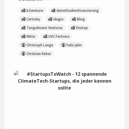
b2venture
deineStudienfinanzierung
Certivity
idagio
Bling
Tengelmann Ventures
Finstep
Mitte
UVC Partners
Christoph Lange
Felix Jahn
Christian Reber