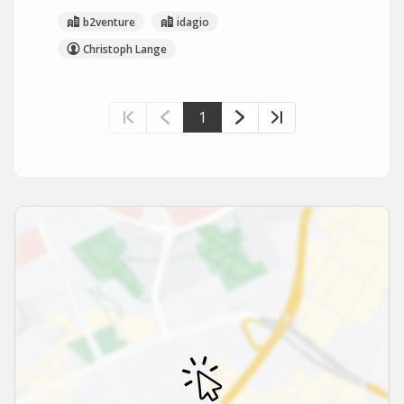
b2venture
idagio
Christoph Lange
1