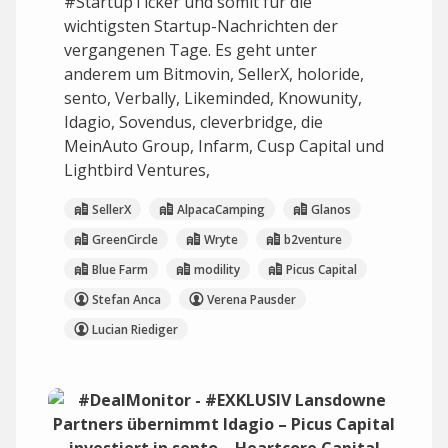
#StartupTicker und somit für die
wichtigsten Startup-Nachrichten der
vergangenen Tage. Es geht unter
anderem um Bitmovin, SellerX, holoride,
sento, Verbally, Likeminded, Knowunity,
Idagio, Sovendus, cleverbridge, die
MeinAuto Group, Infarm, Cusp Capital und
Lightbird Ventures,
SellerX
AlpacaCamping
Glanos
GreenCircle
Wryte
b2venture
Blue Farm
modility
Picus Capital
Stefan Anca
Verena Pausder
Lucian Riediger