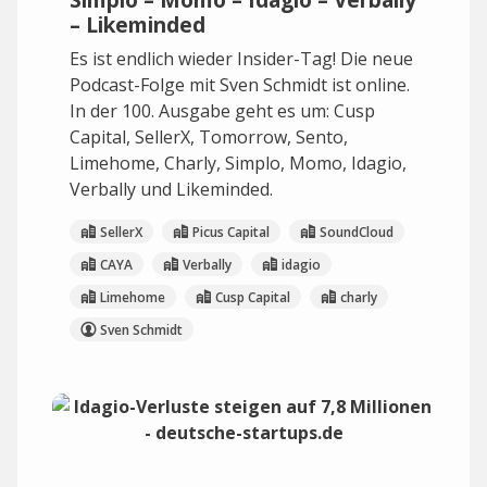
– Likeminded
Es ist endlich wieder Insider-Tag! Die neue
Podcast-Folge mit Sven Schmidt ist online.
In der 100. Ausgabe geht es um: Cusp
Capital, SellerX, Tomorrow, Sento,
Limehome, Charly, Simplo, Momo, Idagio,
Verbally und Likeminded.
SellerX
Picus Capital
SoundCloud
CAYA
Verbally
idagio
Limehome
Cusp Capital
charly
Sven Schmidt