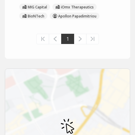
MIG Capital
iOmx Therapeutics
BioNTech
Apollon Papadimitriou
1