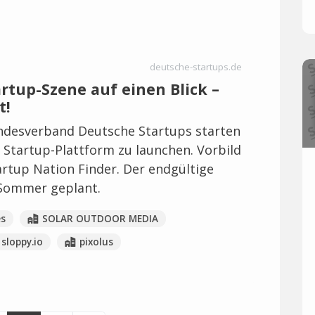
deutsche-startups.de
artup-Szene auf einen Blick –
t!
undesverband Deutsche Startups starten
Startup-Plattform zu launchen. Vorbild
tartup Nation Finder. Der endgültige
n Sommer geplant.
s
SOLAR OUTDOOR MEDIA
sloppy.io
pixolus