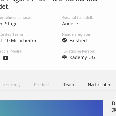
det.
ernehmensphase:
Geschäftsmodell:
ed Stage
Andere
ße des Teams:
Handelsregister:
1-10 Mitarbeiter
Existiert
Social Media:
Juristische Person:
Kademy UG
nanzierung
Produkt
Team
Nachrichten
D
@