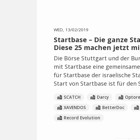
WED, 13/02/2019
Startbase – Die ganze St
Diese 25 machen jetzt mi
Die Börse Stuttgart und der B
mit Startbase eine gemeinsame 
für Startbase der israelische S
Start von Startbase ist für de
SCATCH
Darcy
Optore
XAVENDOS
BetterDoc
Record Evolution