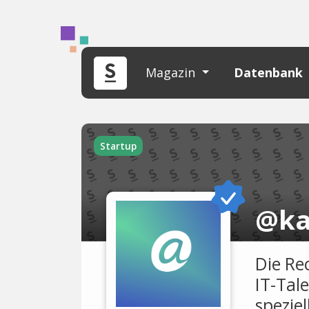
Magazin
Datenbank
Startup
@k
Die Re
IT-Tale
spezie