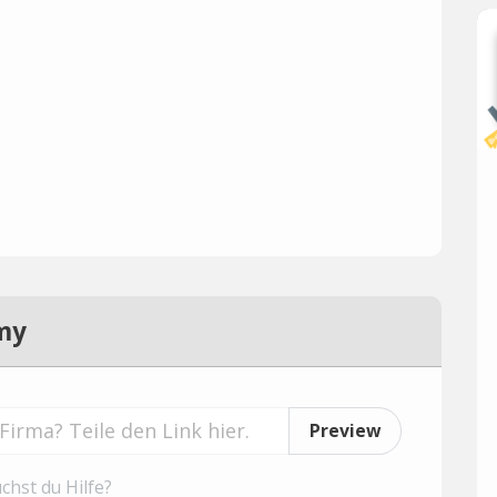
my
Preview
chst du Hilfe?