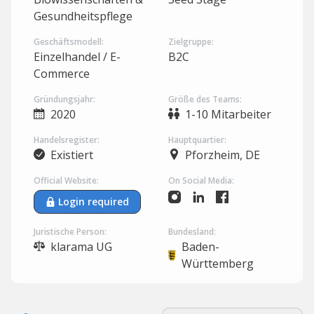
Gesundheitspflege
Geschäftsmodell:
Zielgruppe:
Einzelhandel / E-
B2C
Commerce
Gründungsjahr:
Größe des Teams:
2020
1-10 Mitarbeiter
Handelsregister:
Hauptquartier:
Existiert
Pforzheim, DE
Official Website:
On Social Media:
Login required
Juristische Person:
Bundesland:
klarama UG
Baden-
Württemberg