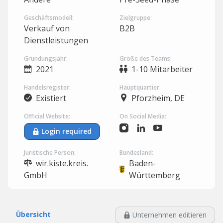
Geschäftsmodell:
Zielgruppe:
Verkauf von
B2B
Dienstleistungen
Gründungsjahr:
Größe des Teams:
2021
1-10 Mitarbeiter
Handelsregister:
Hauptquartier:
Existiert
Pforzheim, DE
Official Website:
On Social Media:
Login required
Juristische Person:
Bundesland:
wir.kiste.kreis.
Baden-
GmbH
Württemberg
Übersicht
Unternehmen editieren