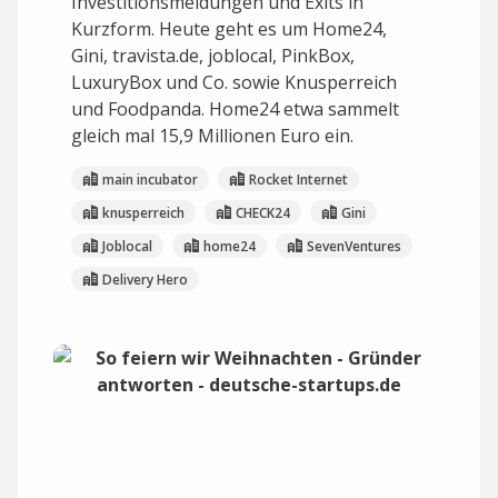
Investitionsmeldungen und Exits in
Kurzform. Heute geht es um Home24,
Gini, travista.de, joblocal, PinkBox,
LuxuryBox und Co. sowie Knusperreich
und Foodpanda. Home24 etwa sammelt
gleich mal 15,9 Millionen Euro ein.
main incubator
Rocket Internet
knusperreich
CHECK24
Gini
Joblocal
home24
SevenVentures
Delivery Hero