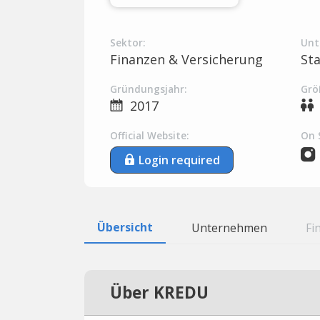
Sektor:
Unt
Finanzen & Versicherung
St
Gründungsjahr:
Grö
2017
Official Website:
On 
Login required
Übersicht
Unternehmen
Fi
Über KREDU