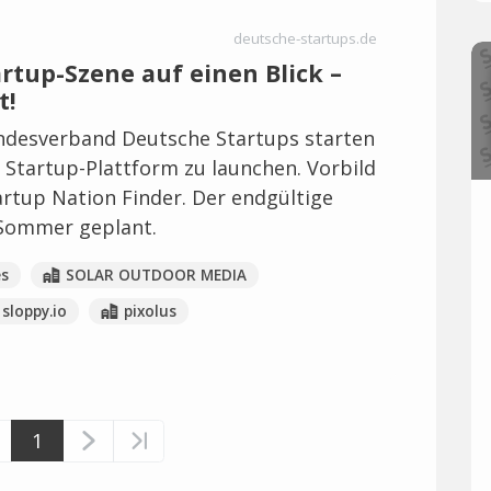
deutsche-startups.de
artup-Szene auf einen Blick –
t!
undesverband Deutsche Startups starten
Startup-Plattform zu launchen. Vorbild
tartup Nation Finder. Der endgültige
n Sommer geplant.
s
SOLAR OUTDOOR MEDIA
sloppy.io
pixolus
1