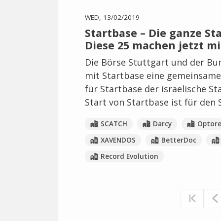
WED, 13/02/2019
Startbase – Die ganze St
Diese 25 machen jetzt mi
Die Börse Stuttgart und der B
mit Startbase eine gemeinsame 
für Startbase der israelische S
Start von Startbase ist für de
SCATCH
Darcy
Optore
XAVENDOS
BetterDoc
Record Evolution