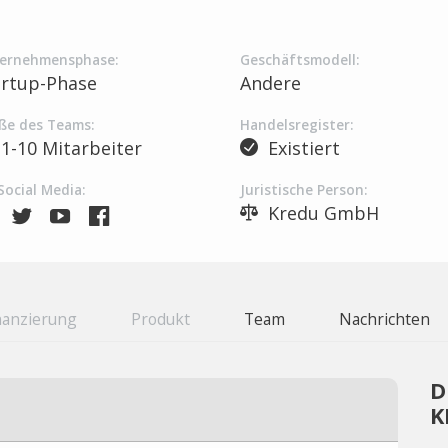
ernehmensphase:
Geschäftsmodell:
artup-Phase
Andere
ße des Teams:
Handelsregister:
1-10 Mitarbeiter
Existiert
Social Media:
Juristische Person:
Kredu GmbH
nanzierung
Produkt
Team
Nachrichten
D
K