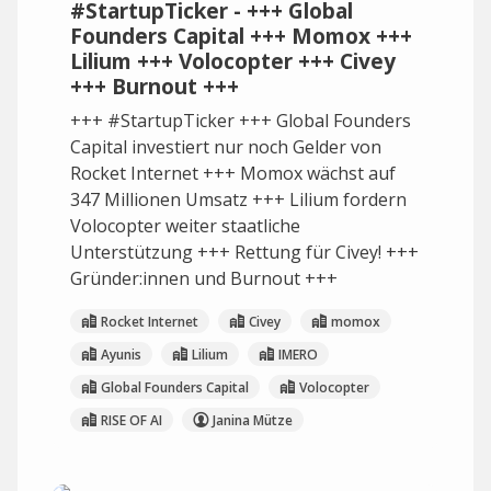
#StartupTicker - +++ Global
Founders Capital +++ Momox +++
Lilium +++ Volocopter +++ Civey
+++ Burnout +++
+++ #StartupTicker +++ Global Founders
Capital investiert nur noch Gelder von
Rocket Internet +++ Momox wächst auf
347 Millionen Umsatz +++ Lilium fordern
Volocopter weiter staatliche
Unterstützung +++ Rettung für Civey! +++
Gründer:innen und Burnout +++
Rocket Internet
Civey
momox
Ayunis
Lilium
IMERO
Global Founders Capital
Volocopter
RISE OF AI
Janina Mütze