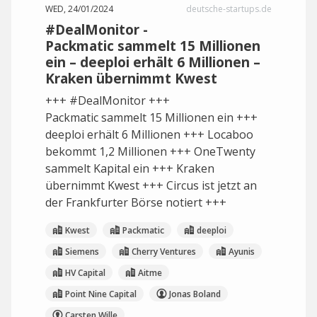
WED, 24/01/2024
deutsche-startups.de
#DealMonitor -
Packmatic sammelt 15 Millionen
ein – deeploi erhält 6 Millionen –
Kraken übernimmt Kwest
+++ #DealMonitor +++
Packmatic sammelt 15 Millionen ein +++
deeploi erhält 6 Millionen +++ Locaboo
bekommt 1,2 Millionen +++ OneTwenty
sammelt Kapital ein +++ Kraken
übernimmt Kwest +++ Circus ist jetzt an
der Frankfurter Börse notiert +++
Kwest
Packmatic
deeploi
Siemens
Cherry Ventures
Ayunis
HV Capital
Aitme
Point Nine Capital
Jonas Boland
Carsten Wille