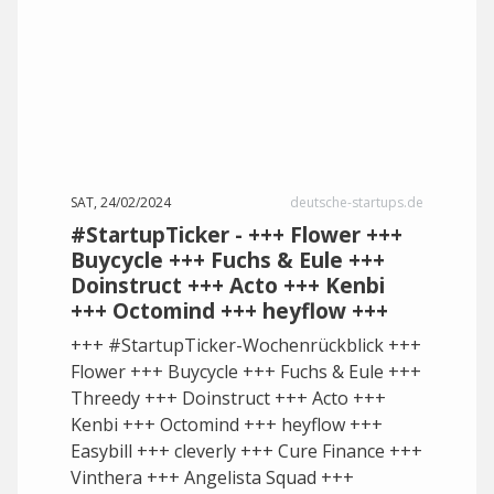
SAT, 24/02/2024
deutsche-startups.de
#StartupTicker - +++ Flower +++
Buycycle +++ Fuchs & Eule +++
Doinstruct +++ Acto +++ Kenbi
+++ Octomind +++ heyflow +++
+++ #StartupTicker-Wochenrückblick +++
Flower +++ Buycycle +++ Fuchs & Eule +++
Threedy +++ Doinstruct +++ Acto +++
Kenbi +++ Octomind +++ heyflow +++
Easybill +++ cleverly +++ Cure Finance +++
Vinthera +++ Angelista Squad +++