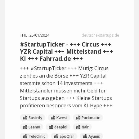
THU, 25/01/2024
deutsche-startups.de
#StartupTicker - +++ Circus +++
YZR Capital +++ Mittelstand +++
KI +++ Fahrrad.de +++
+++ #StartupTicker +++ Mutig: Circus
zieht es an die Börse +++ YZR Capital
stemmte schon 14 Investments +++
Mittelständler müssen mehr Geld für
Startups ausgeben +++ Kleine Startups
profitieren besonders vom KI-Hype +++
Sastrify
Kwest
Packmatic
LeanIX
deeploi
flair
TeleClinic
apoQlar
Ayunis