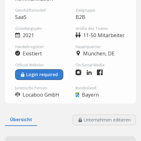
Geschäftsmodell:
Zielgruppe:
SaaS
B2B
Gründungsjahr:
Größe des Teams:
2021
11-50 Mitarbeiter
Handelsregister:
Hauptquartier:
Existiert
München, DE
Official Website:
On Social Media:
Login required
Juristische Person:
Bundesland:
Locaboo GmbH
Bayern
Übersicht
Unternehmen editieren