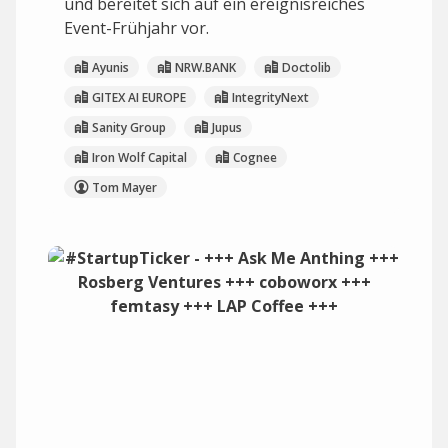
und bereitet sich auf ein ereignisreiches
Event-Frühjahr vor.
Ayunis
NRW.BANK
Doctolib
GITEX AI EUROPE
IntegrityNext
Sanity Group
Jupus
Iron Wolf Capital
Cognee
Tom Mayer