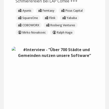
Schmierereien bei LAP Coffee +++
Ayunis
Femtasy
Picus Capital
SquareOne
Flink
Yababa
COBOWORX
Rosberg Ventures
Mirko Novakovic
Ralph Hage