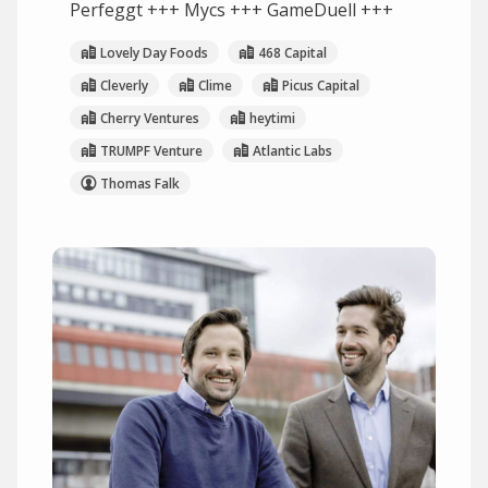
Perfeggt +++ Mycs +++ GameDuell +++
Lovely Day Foods
468 Capital
Cleverly
Clime
Picus Capital
Cherry Ventures
heytimi
TRUMPF Venture
Atlantic Labs
Thomas Falk