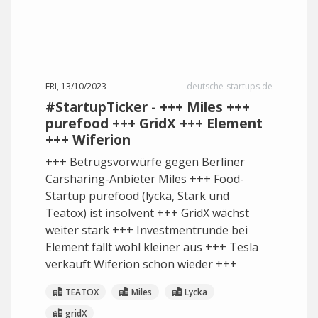
FRI, 13/10/2023
deutsche-startups.de
#StartupTicker - +++ Miles +++
purefood +++ GridX +++ Element
+++ Wiferion
+++ Betrugsvorwürfe gegen Berliner
Carsharing-Anbieter Miles +++ Food-
Startup purefood (lycka, Stark und
Teatox) ist insolvent +++ GridX wächst
weiter stark +++ Investmentrunde bei
Element fällt wohl kleiner aus +++ Tesla
verkauft Wiferion schon wieder +++
TEATOX
Miles
Lycka
gridX