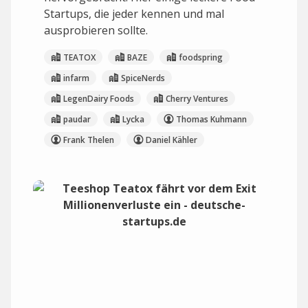
Startups, die jeder kennen und mal
ausprobieren sollte.
TEATOX
BAZE
foodspring
infarm
SpiceNerds
LegenDairy Foods
Cherry Ventures
paudar
Lycka
Thomas Kuhmann
Frank Thelen
Daniel Kähler