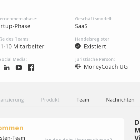
ernehmensphase:
Geschäftsmodell:
artup-Phase
SaaS
ße des Teams:
Handelsregister:
1-10 Mitarbeiter
Existiert
Social Media:
Juristische Person:
MoneyCoach UG
nanzierung
Produkt
Team
Nachrichten
D
rnommen
M
V
lysten-Team