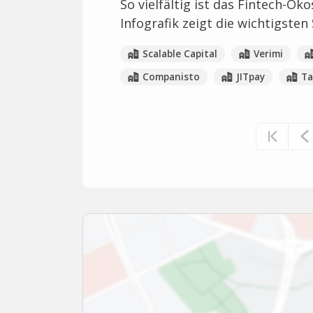
So vielfältig ist das Fintech-Ö
Infografik zeigt die wichtigste
Scalable Capital
Verimi
Companisto
JITpay
Ta