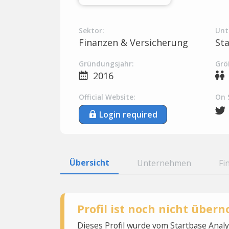
Sektor:
Unt
Finanzen & Versicherung
St
Gründungsjahr:
Grö
2016
Official Website:
On 
Login required
Übersicht
Unternehmen
Fi
Profil ist noch nicht übe
Dieses Profil wurde vom Startbase Ana