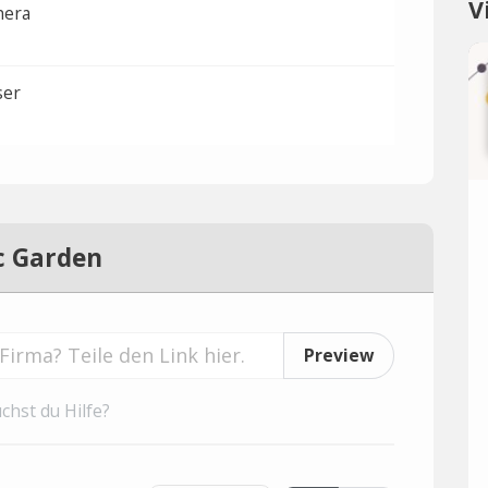
V
hera
ser
c Garden
Preview
chst du Hilfe?