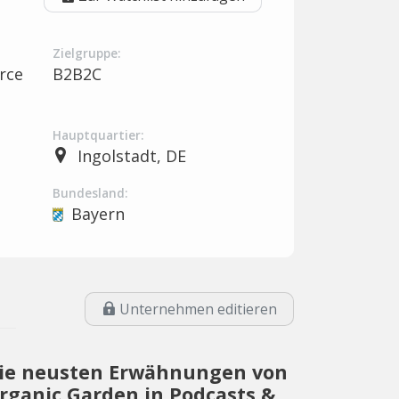
Zielgruppe:
rce
B2B2C
Hauptquartier:
Ingolstadt, DE
Bundesland:
Bayern
Unternehmen editieren
ie neusten Erwähnungen von
rganic Garden in Podcasts &