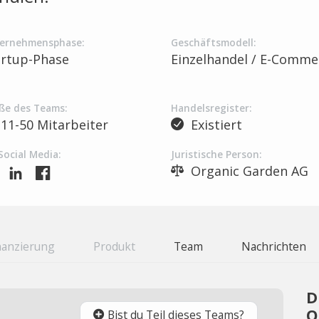
ernehmensphase:
Geschäftsmodell:
artup-Phase
Einzelhandel / E-Comme
ße des Teams:
Handelsregister:
11-50 Mitarbeiter
Existiert
Social Media:
Juristische Person:
Organic Garden AG
nanzierung
Produkt
Team
Nachrichten
D
O
Bist du Teil dieses Teams?