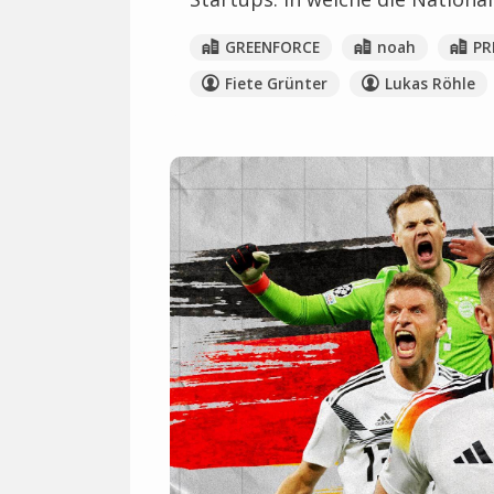
GREENFORCE
noah
PR
Fiete Grünter
Lukas Röhle