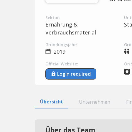
Sektor:
Unt
Ernährung &
St
Verbrauchsmaterial
Gründungsjahr:
Grö
2019
Official Website:
On 
Login required
Übersicht
Unternehmen
Fi
Über das Team