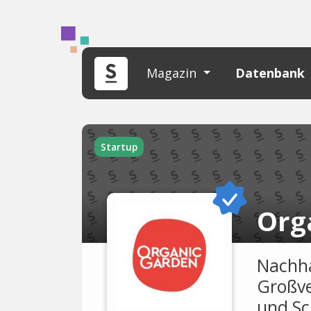
Magazin
Datenbank
Startup
Org
Nachha
Großve
und Sc