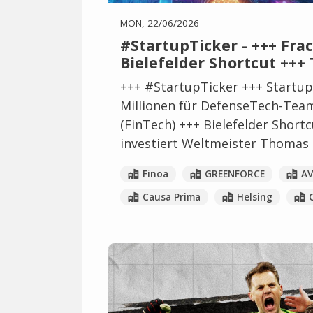
MON, 22/06/2026
#StartupTicker - +++ Fra
Bielefelder Shortcut +++
+++ #StartupTicker +++ Startup
Millionen für DefenseTech-Tea
(FinTech) +++ Bielefelder Short
investiert Weltmeister Thomas 
Finoa
GREENFORCE
AV
Causa Prima
Helsing