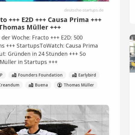
deutsche-startups.de
cto +++ E2D +++ Causa Prima +++
 Thomas Müller +++
 der Woche: Fracto +++ E2D: 500
ms +++ StartupsToWatch: Causa Prima
cut: Gründen in 24 Stunden +++ So
Müller in Startups +++
P
Founders Foundation
Earlybird
Creandum
Buena
Thomas Müller