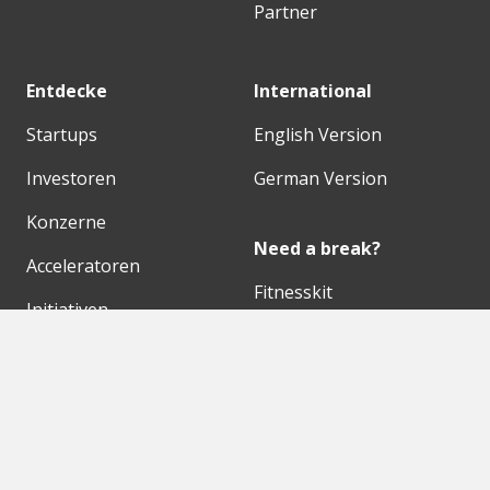
Partner
Entdecke
International
Startups
English Version
Investoren
German Version
Konzerne
Need a break?
Acceleratoren
Fitnesskit
Initiativen
Bubble Shooter
Digitale Hubs
Workspaces
Events