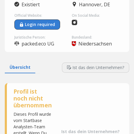
Existiert
Hannover, DE
Official Website:
On Social Media:
Login required
Juristische Person:
Bundesland:
packed.eco UG
Niedersachsen
Übersicht
Ist das dein Unternehmen?
Profil ist
noch nicht
übernommen
Dieses Profil wurde
vom Startbase
Analysten-Team
Ist das dein Unternehmen?
erstellt. Wenn Du