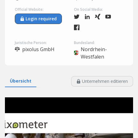
Official Website:
On Social Media:
Login required
Juristische Person:
Bundesland:
pixolus GmbH
Nordrhein-
Westfalen
Übersicht
Unternehmen editieren