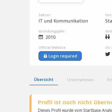
Sektor:
Unt
IT und Kommunikation
St
Gründungsjahr:
Grö
2010
Official Website:
On 
Login required
Übersicht
Unternehmen
Fi
Profil ist noch nicht übe
Dieses Profil wurde vom Startbase Ana