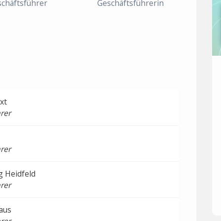
chäftsführer
Geschäftsführerin
xt
rer
rer
 Heidfeld
rer
aus