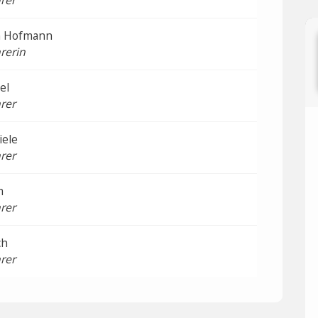
rer
in Hofmann
rerin
el
rer
iele
rer
m
rer
ch
rer