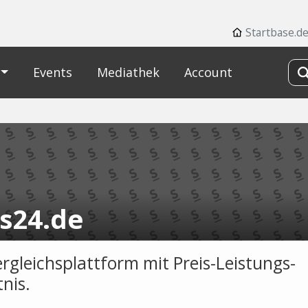
Startbase.d
Events
Mediathek
Account
is24.de
ergleichsplattform mit Preis-Leistungs-
nis.