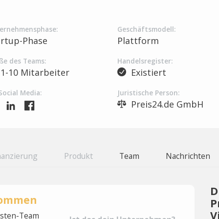
ernehmensphase:
Geschäftsmodell:
artup-Phase
Plattform
ße des Teams:
Handelsregister:
1-10 Mitarbeiter
Existiert
Social Media:
Juristische Person:
Preis24.de GmbH
nanzierung
Produkt
Team
Nachrichten
D
rnommen
P
V
lysten-Team