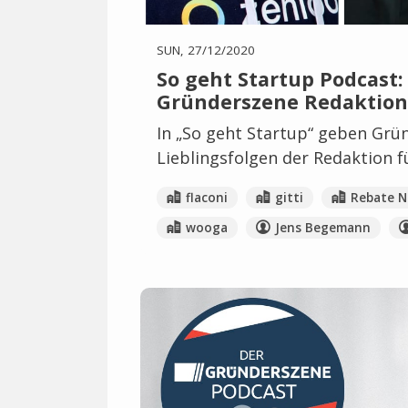
SUN, 27/12/2020
So geht Startup Podcast:
Gründerszene Redaktion 
In „So geht Startup“ geben Grün
Lieblingsfolgen der Redaktion fü
flaconi
gitti
Rebate N
wooga
Jens Begemann