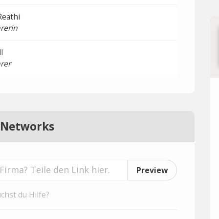
Reathi
rerin
l
rer
 Networks
Preview
chst du Hilfe?