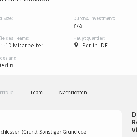
d Size:
Durchs. Investment:
a
n/a
ße des Teams:
Hauptquartier:
1-10 Mitarbeiter
Berlin, DE
desland:
Berlin
rtfolio
Team
Nachrichten
D
R
V
hlossen (Grund: Sonstiger Grund oder