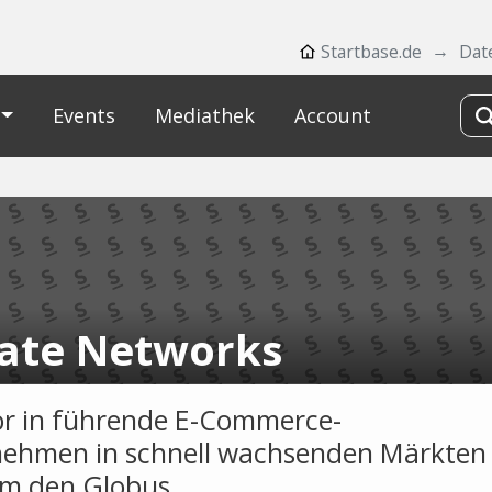
Startbase.de
Dat
Events
Mediathek
Account
ate Networks
or in führende E-Commerce-
ehmen in schnell wachsenden Märkten
m den Globus.