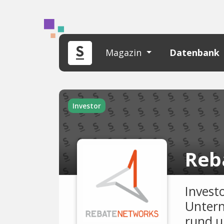
Magazin
Datenbank
Investor
Reb
Invest
Untern
rund u