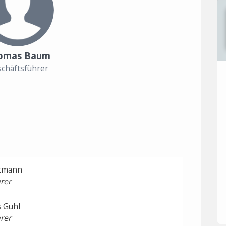
omas Baum
chäftsführer
tmann
rer
s Guhl
rer