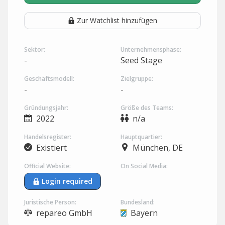
Zur Watchlist hinzufügen
Sektor:
Unternehmensphase:
-
Seed Stage
Geschäftsmodell:
Zielgruppe:
-
-
Gründungsjahr:
Größe des Teams:
2022
n/a
Handelsregister:
Hauptquartier:
Existiert
München, DE
Official Website:
On Social Media:
Login required
Juristische Person:
Bundesland:
repareo GmbH
Bayern