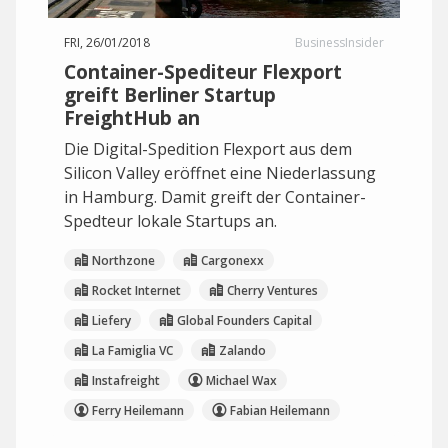
FRI, 26/01/2018
BusinessInsider
Container-Spediteur Flexport
greift Berliner Startup
FreightHub an
Die Digital-Spedition Flexport aus dem
Silicon Valley eröffnet eine Niederlassung
in Hamburg. Damit greift der Container-
Spedteur lokale Startups an.
Northzone
Cargonexx
Rocket Internet
Cherry Ventures
Liefery
Global Founders Capital
La Famiglia VC
Zalando
Instafreight
Michael Wax
Ferry Heilemann
Fabian Heilemann