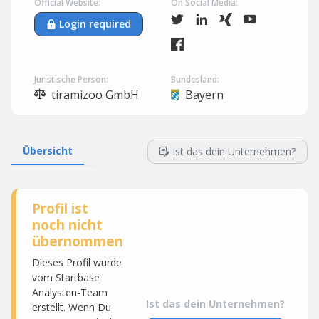
Official Website:
On Social Media:
Login required
Juristische Person:
Bundesland:
tiramizoo GmbH
Bayern
Übersicht
Ist das dein Unternehmen?
Profil ist
noch nicht
übernommen
Dieses Profil wurde
vom Startbase
Analysten-Team
Ist das dein Unternehmen?
erstellt. Wenn Du