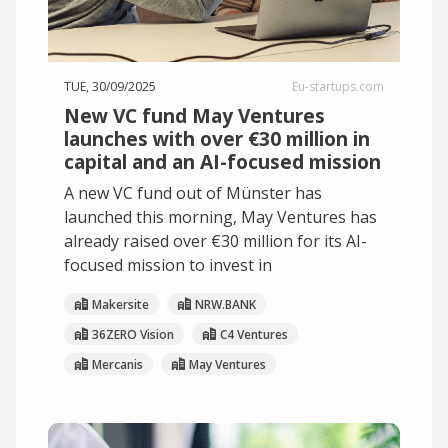
TUE, 30/09/2025
Eu-startups.com
New VC fund May Ventures
launches with over €30 million in
capital and an AI-focused mission
A new VC fund out of Münster has
launched this morning, May Ventures has
already raised over €30 million for its AI-
focused mission to invest in
Makersite
NRW.BANK
36ZERO Vision
C4 Ventures
Mercanis
May Ventures