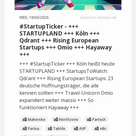
WED, 18/03/2026
deutsche-startups.de
#StartupTicker - +++
STARTUPLAND +++ Köln +++
Qdrant +++ Rising European
Startups +++ Omio +++ Hayaway
+++
+++ #StartupTicker +++ Köln heißt heute
STARTUPLAND +++ StartupsToWatch:
Qdrant +++ Rising European Startups: 23
deutsche Hoffnungsträger, die alle
kennen sollten +++ Travel-Unicorn Omio
expandiert weiter massiv +++ So
funktioniert Hayaway +++
Makersite
Northzone
Partech
Parloa
Taktile
AVP
n8n