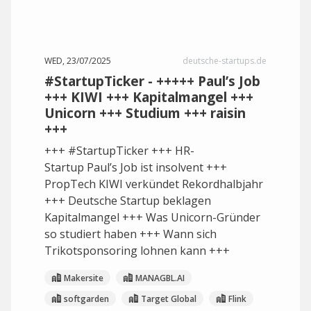
WED, 23/07/2025
deutsche-startups.de
#StartupTicker - +++++ Paul’s Job
+++ KIWI +++ Kapitalmangel +++
Unicorn +++ Studium +++ raisin
+++
+++ #StartupTicker +++ HR-
Startup Paul’s Job ist insolvent +++
PropTech KIWI verkündet Rekordhalbjahr
+++ Deutsche Startup beklagen
Kapitalmangel +++ Was Unicorn-Gründer
so studiert haben +++ Wann sich
Trikotsponsoring lohnen kann +++
Makersite
MANAGBL.AI
softgarden
Target Global
Flink