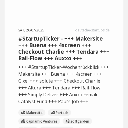
SAT, 26/07/2025
deutsche-startups.de
#StartupTicker - +++ Makersite
+++ Buena +++ 4screen +++
Checkout Charlie +++ Tendara +++
Rail-Flow +++ Auxxo +++
+++ #StartupTicker-Wochenrückblick +++
Makersite +++ Buena +++ 4screen +++
Gixel +++ solute +++ Checkout Charlie
+++ Altura +++ Tendara +++ Rail-Flow
+++ Simply Deliver +++ Auxxo Female
Catalyst Fund +++ Paul’s Job +++
Makersite
Partech
Capnamic Ventures
softgarden