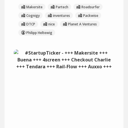
Makersite
Partech
Roadsurfer
Cognigy
inventures
Packwise
DTCP
nice
Planet A Ventures
Philipp Heltewig