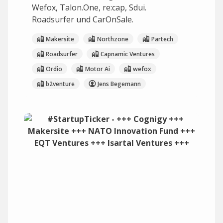
Wefox, Talon.One, re:cap, Sdui.
Roadsurfer und CarOnSale.
Makersite
Northzone
Partech
Roadsurfer
Capnamic Ventures
Ordio
Motor Ai
wefox
b2venture
Jens Begemann