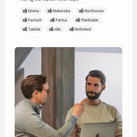
Emma
Makersite
Northzone
Partech
Parloa
PlanRadar
Taktile
n8n
Refurbed