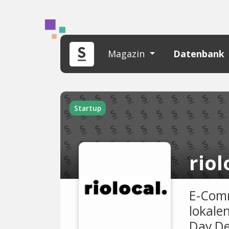
Magazin
Datenbank
Startup
riol
E-Comm
lokale
Day De