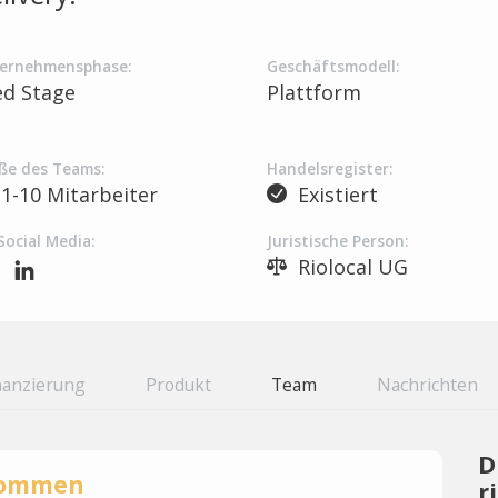
ernehmensphase:
Geschäftsmodell:
ed Stage
Plattform
ße des Teams:
Handelsregister:
1-10 Mitarbeiter
Existiert
Social Media:
Juristische Person:
Riolocal UG
nanzierung
Produkt
Team
Nachrichten
D
rnommen
r