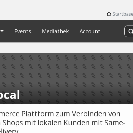
Startbase
Events
Mediathek
Account
ocal
erce Plattform zum Verbinden von
n Shops mit lokalen Kunden mit Same-
livery.