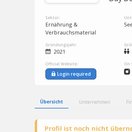
Sektor:
Unt
Ernährung &
Se
Verbrauchsmaterial
Gründungsjahr:
Grö
2021
Official Website:
On 
Login required
Übersicht
Unternehmen
Fi
Profil ist noch nicht übe