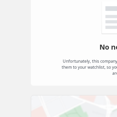
No n
Unfortunately, this company
them to your watchlist, so yo
ar