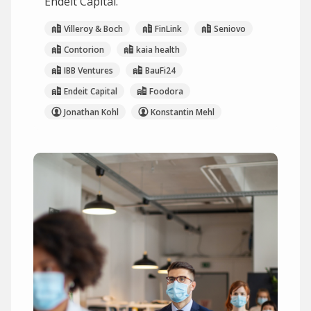
Endeit Capital.
Villeroy & Boch
FinLink
Seniovo
Contorion
kaia health
IBB Ventures
BauFi24
Endeit Capital
Foodora
Jonathan Kohl
Konstantin Mehl