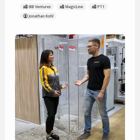
IBB Ventures
MagicLine
PT1
Jonathan Kohl