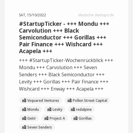
SAT, 15/10/2022
deutsche-startups.de
#StartupTicker - +++ Mondu +++
Carvolution +++ Black
Semiconductor +++ Gorillas +++
Pair Finance +++ Wishcard +++
Acapela +++
+++ #StartupTicker-Wochenrückblick +++
Mondu +++ Carvolution +++ Seven
Senders +++ Black Semiconductor +++
Levity +++ Gorillas +++ Pair Finance +++
Wishcard +++ Enway +++ Acapela +++
Vsquared Ventures
Pollen Street Capital
Mondu
Levity
redalpine
Getir
Project A
Gorillas
Seven Senders