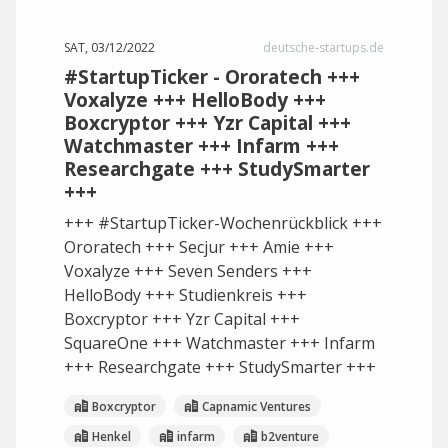
SAT, 03/12/2022
deutsche-startups.de
#StartupTicker - Ororatech +++
Voxalyze +++ HelloBody +++
Boxcryptor +++ Yzr Capital +++
Watchmaster +++ Infarm +++
Researchgate +++ StudySmarter
+++
+++ #StartupTicker-Wochenrückblick +++
Ororatech +++ Secjur +++ Amie +++
Voxalyze +++ Seven Senders +++
HelloBody +++ Studienkreis +++
Boxcryptor +++ Yzr Capital +++
SquareOne +++ Watchmaster +++ Infarm
+++ Researchgate +++ StudySmarter +++
Boxcryptor
Capnamic Ventures
Henkel
infarm
b2venture