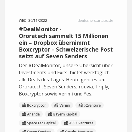
WED, 30/11/2022
deutsche-startups.de
#DealMonitor -
Ororatech sammelt 15 Millionen
ein – Dropbox übernimmt
Boxcryptor – Schweizerische Post
setzt auf Seven Senders
Der #DealMonitor, unsere Übersicht über
Investments und Exits, bietet werktäglich
alle Deals des Tages. Heute geht es um
Ororatech, Seven Senders, rouvia, Triply,
Boxcryptor sowie Verimi und Yes.
Boxcryptor
Verimi
b2venture
Ananda
Bayern Kapital
SpaceTec Capital
APEX Ventures
Seven Senders
Cavalry Ventures