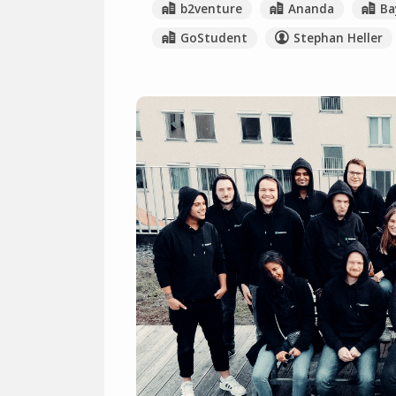
b2venture
Ananda
Ba
GoStudent
Stephan Heller