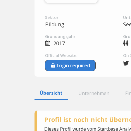
Sektor:
Unt
Bildung
Se
Gründungsjahr:
Grö
2017
Official Website:
On 
Login required
Übersicht
Unternehmen
Fi
Profil ist noch nicht übe
Dieses Profil wurde vom Startbase Ana