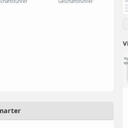
chäftsführer
Geschäftsführer
V
marter