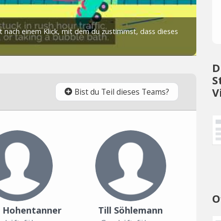
D
S
V
Bist du Teil dieses Teams?
O
 Hohentanner
Till Söhlemann