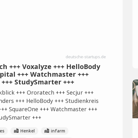
deutsche-startups.de
ch +++ Voxalyze +++ HelloBody
apital +++ Watchmaster +++
 +++ StudySmarter +++
blick +++ Ororatech +++ Secjur +++
nders +++ HelloBody +++ Studienkreis
l +++ SquareOne +++ Watchmaster +++
tudySmarter +++
es
Henkel
infarm