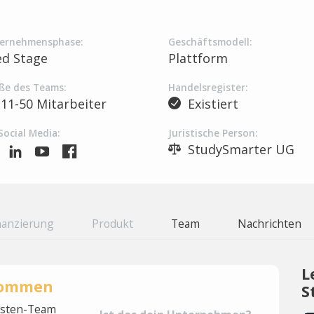
ernehmensphase:
Geschäftsmodell:
ed Stage
Plattform
ße des Teams:
Handelsregister:
11-50 Mitarbeiter
Existiert
Social Media:
Juristische Person:
StudySmarter UG
nanzierung
Produkt
Team
Nachrichten
L
rnommen
S
lysten-Team