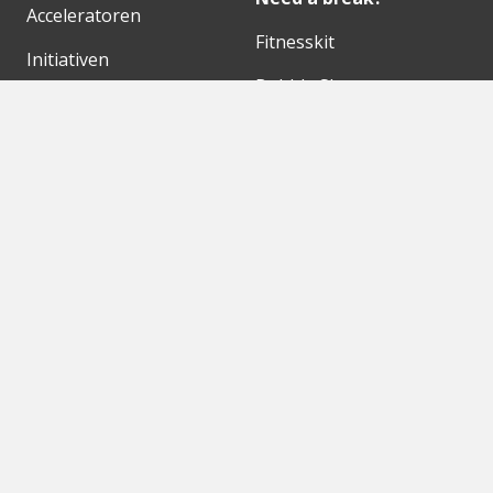
Acceleratoren
Fitnesskit
Initiativen
Bubble Shooter
Digitale Hubs
Workspaces
Events
Unsere Partner