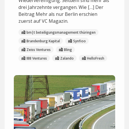
Wiedervereinigung. Seitdem sind mehr als
drei Jahrzehnte vergangen. Wie […] Der
Beitrag Mehr als nur Berlin erschien
zuerst auf VC Magazin.
bm|t beteiligungsmanagement thüringen
Brandenburg Kapital
Synfioo
Zeiss Ventures
Bling
IBB Ventures
Zalando
HelloFresh