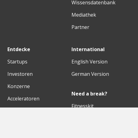
Wissensdatenbank
Mediathek
Partner
Entdecke
International
Startups
English Version
Investoren
German Version
Konzerne
Need a break?
Acceleratoren
Fitnesskit
Initiativen
Bubble Shooter
Digitale Hubs
Workspaces