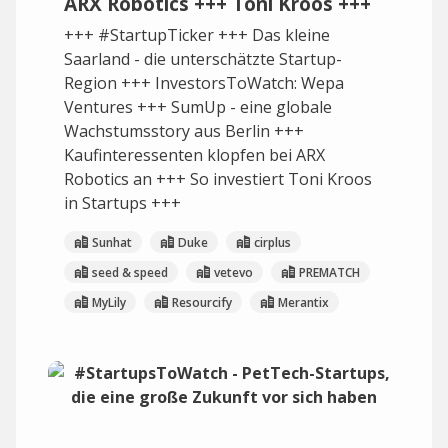
ARX Robotics +++ Toni Kroos +++
+++ #StartupTicker +++ Das kleine
Saarland - die unterschätzte Startup-
Region +++ InvestorsToWatch: Wepa
Ventures +++ SumUp - eine globale
Wachstumsstory aus Berlin +++
Kaufinteressenten klopfen bei ARX
Robotics an +++ So investiert Toni Kroos
in Startups +++
Sunhat
Duke
cirplus
seed & speed
vetevo
PREMATCH
MyLily
Resourcify
Merantix