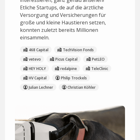
interessieren, ganz genau ansehen!
Etliche Startups, de auf die ärztliche
Versorgung und Versicherungen für
große und kleine Haustieren setzen,
konnten zuletzt bereits Millionen
einsammeln.
468 Capital
TechVision Fonds
vetevo
Picus Capital
PetLEO
HEY HOLY
redalpine
TeleClinic
HV Capital
Philip Trockels
Julian Lechner
Christian Köhler