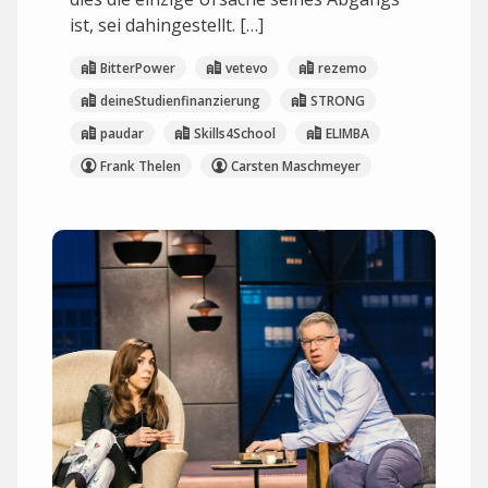
ist, sei dahingestellt. […]
BitterPower
vetevo
rezemo
deineStudienfinanzierung
STRONG
paudar
Skills4School
ELIMBA
Frank Thelen
Carsten Maschmeyer