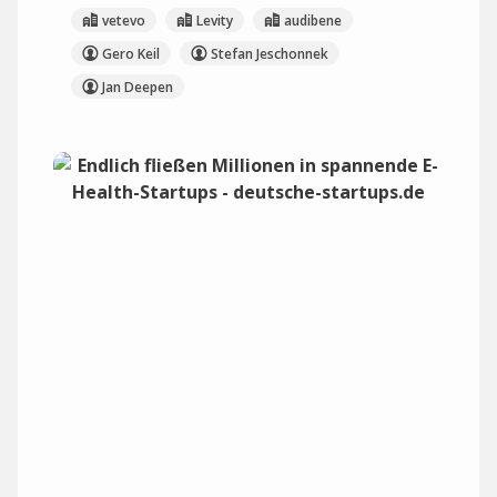
vetevo
Levity
audibene
Gero Keil
Stefan Jeschonnek
Jan Deepen