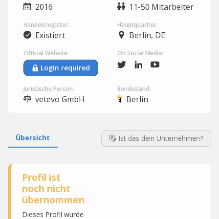
2016
11-50 Mitarbeiter
Handelsregister:
Hauptquartier:
Existiert
Berlin, DE
Official Website:
On Social Media:
Login required
Juristische Person:
Bundesland:
vetevo GmbH
Berlin
Übersicht
Ist das dein Unternehmen?
Profil ist
noch nicht
übernommen
Dieses Profil wurde