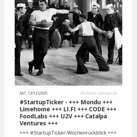
SAT, 13/12/2025
deutsche-startups.de
#StartupTicker - +++ Mondu +++
Limehome +++ LI.FI +++ CODE +++
FoodLabs +++ U2V +++ Catalpa
Ventures +++
+++ #StartupTicker-Wochenrückblick +++