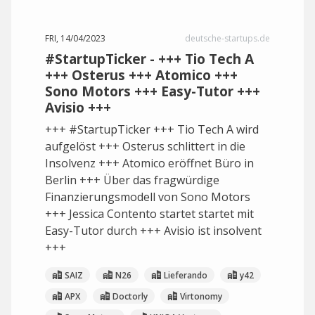
FRI, 14/04/2023
deutsche-startups.de
#StartupTicker - +++ Tio Tech A
+++ Osterus +++ Atomico +++
Sono Motors +++ Easy-Tutor +++
Avisio +++
+++ #StartupTicker +++ Tio Tech A wird
aufgelöst +++ Osterus schlittert in die
Insolvenz +++ Atomico eröffnet Büro in
Berlin +++ Über das fragwürdige
Finanzierungsmodell von Sono Motors
+++ Jessica Contento startet startet mit
Easy-Tutor durch +++ Avisio ist insolvent
+++
SAIZ
N26
Lieferando
y42
APX
Doctorly
Virtonomy