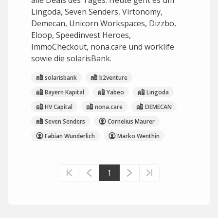
alle Deals des Tages. Heute geht es um
Lingoda, Seven Senders, Virtonomy,
Demecan, Unicorn Workspaces, Dizzbo,
Eloop, Speedinvest Heroes,
ImmoCheckout, nona.care und worklife
sowie die solarisBank.
solarisbank
b2venture
Bayern Kapital
Yabeo
Lingoda
HV Capital
nona.care
DEMECAN
Seven Senders
Cornelius Maurer
Fabian Wunderlich
Marko Wenthin
1