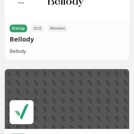
Startup
2025
München
Bellody
Bellody