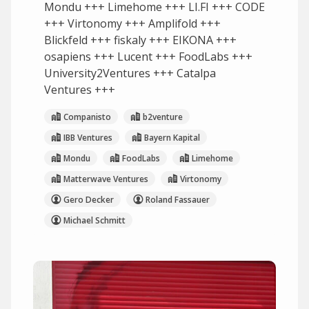
Mondu +++ Limehome +++ LI.FI +++ CODE
+++ Virtonomy +++ Amplifold +++
Blickfeld +++ fiskaly +++ EIKONA +++
osapiens +++ Lucent +++ FoodLabs +++
University2Ventures +++ Catalpa
Ventures +++
Companisto
b2venture
IBB Ventures
Bayern Kapital
Mondu
FoodLabs
Limehome
Matterwave Ventures
Virtonomy
Gero Decker
Roland Fassauer
Michael Schmitt