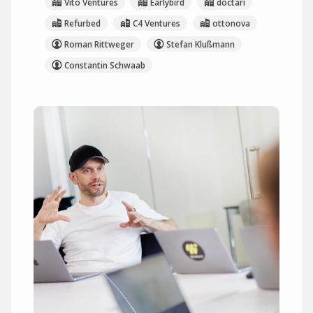
Vito Ventures
Earlybird
doctari
Refurbed
C4 Ventures
ottonova
Roman Rittweger
Stefan Klußmann
Constantin Schwaab