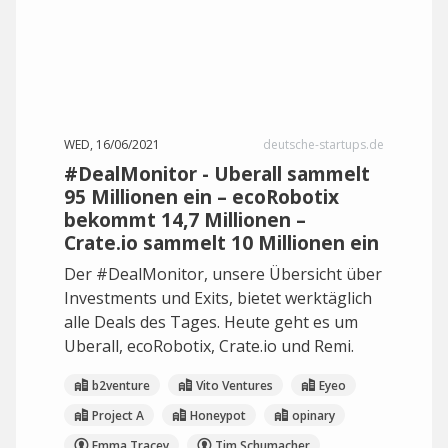
WED, 16/06/2021
deutsche-startups.de
#DealMonitor - Uberall sammelt
95 Millionen ein – ecoRobotix
bekommt 14,7 Millionen –
Crate.io sammelt 10 Millionen ein
Der #DealMonitor, unsere Übersicht über
Investments und Exits, bietet werktäglich
alle Deals des Tages. Heute geht es um
Uberall, ecoRobotix, Crate.io und Remi.
b2venture
Vito Ventures
Eyeo
Project A
Honeypot
opinary
Emma Tracey
Tim Schumacher