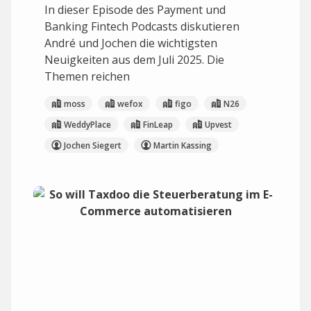
In dieser Episode des Payment und
Banking Fintech Podcasts diskutieren
André und Jochen die wichtigsten
Neuigkeiten aus dem Juli 2025. Die
Themen reichen
moss
wefox
figo
N26
WeddyPlace
FinLeap
Upvest
Jochen Siegert
Martin Kassing