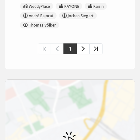
WeddyPlace
PAYONE
Raisin
André Bajorat
Jochen Siegert
Thomas Völker
1