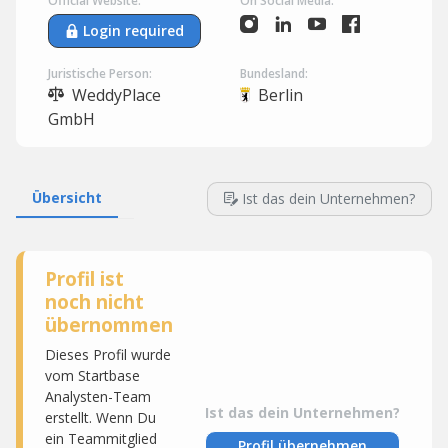
Official Website:
On Social Media:
Login required
Juristische Person:
Bundesland:
WeddyPlace
Berlin
GmbH
Übersicht
Ist das dein Unternehmen?
Profil ist
noch nicht
übernommen
Dieses Profil wurde
vom Startbase
Analysten-Team
Ist das dein Unternehmen?
erstellt. Wenn Du
ein Teammitglied
Profil übernehmen