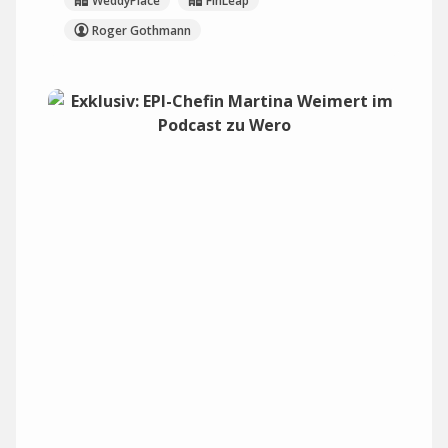
WeddyPlace
FinLeap
Roger Gothmann