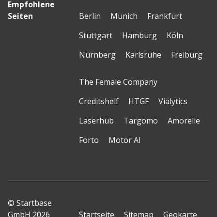
Empfohlene
Seiten
Berlin
Munich
Frankfurt
Stuttgart
Hamburg
Köln
Nürnberg
Karlsruhe
Freiburg
The Female Company
Creditshelf
HTGF
Vialytics
Laserhub
Targomo
Amorelie
Forto
Motor AI
© Startbase
GmbH 2026
Startseite
Sitemap
Geokarte