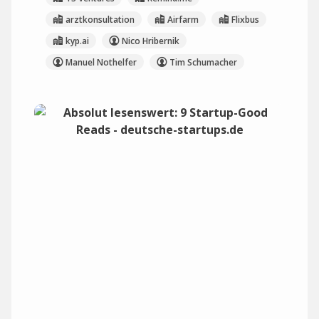
arztkonsultation
Airfarm
Flixbus
kyp.ai
Nico Hribernik
Manuel Nothelfer
Tim Schumacher