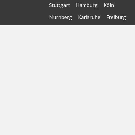
Stuttgart
Hamburg
Köln
Nürnberg
Karlsruhe
Freiburg
The Female Company
Creditshelf
HTGF
Vialytics
Laserhub
Targomo
Amorelie
Forto
Motor AI
© Startbase
GmbH 2026
Startseite
Sitemap
Geokarte
Datenschutzerklärung