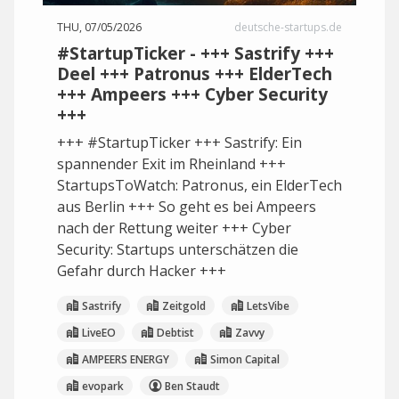
THU, 07/05/2026
deutsche-startups.de
#StartupTicker - +++ Sastrify +++
Deel +++ Patronus +++ ElderTech
+++ Ampeers +++ Cyber Security
+++
+++ #StartupTicker +++ Sastrify: Ein
spannender Exit im Rheinland +++
StartupsToWatch: Patronus, ein ElderTech
aus Berlin +++ So geht es bei Ampeers
nach der Rettung weiter +++ Cyber
Security: Startups unterschätzen die
Gefahr durch Hacker +++
Sastrify
Zeitgold
LetsVibe
LiveEO
Debtist
Zavvy
AMPEERS ENERGY
Simon Capital
evopark
Ben Staudt