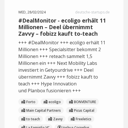
WED, 28/02/2024
deutsche-startups.de
#DealMonitor - ecoligo erhält 11
Millionen – Deel übernimmt
Zavvy – fobizz kauft to-teach
+++ #DealMonitor +++ ecoligo erhält 11
Millionen +++ Specialsitter bekommt 2
Millionen +++ reteach sammelt 1,5
Millionen ein +++ Next Mobility Labs
investiert in Getyourdrive +++ Deel
übernimmt Zavvy +++ fobizz kauft to
teach +++ Hype Innovation
und Planbox fusionieren +++
Forto
ecoligo
BONVENTURE
Main Capital Partners
Picus Capital
to teach
Zavvy
Freeletics
La Famiglia VC
Joshua Cornelius