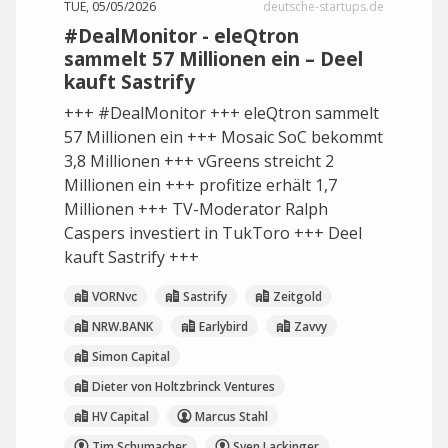
TUE, 05/05/2026
deutsche-startups.de
#DealMonitor - eleQtron
sammelt 57 Millionen ein – Deel
kauft Sastrify
+++ #DealMonitor +++ eleQtron sammelt
57 Millionen ein +++ Mosaic SoC bekommt
3,8 Millionen +++ vGreens streicht 2
Millionen ein +++ profitize erhält 1,7
Millionen +++ TV-Moderator Ralph
Caspers investiert in TukToro +++ Deel
kauft Sastrify +++
VORNvc
Sastrify
Zeitgold
NRW.BANK
Earlybird
Zavvy
Simon Capital
Dieter von Holtzbrinck Ventures
HV Capital
Marcus Stahl
Tim Schumacher
Sven Lackinger