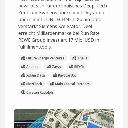
bewirbt sich für europäisches Deep-Tech-
Zentrum. Evaneos übernimmt Odys. i-doit
übernimmt CONTECHNET. Xplain Data
verstärkt Siemens Xcelerator. Deel
erreicht Milliardenmarke bei Run Rate.
REWE Group investiert 17 Mio. USD in
fulfillmenttools.
Future Energy Ventures
Thalia
Ananda
Zavvy
BRYCK
Xplain Data
BayStartUp
BioNTech
Main Capital Partners
Carsten Rudolph