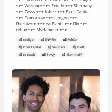
+++ Valispace +++ Extedo +++ Sherpany
+++ Zavvy +++ fobizz +++ Picus Capital
+++ Tomorrow +++ Lengoo +++
l’herbivore +++ eatPlants +++ Flix +++
rebuy +++ MyHammer +++
ecoligo
ENVIRIA
RobCo
Picus Capital
Valispace
Inkitt
to teach
Zavvy
1komma5°