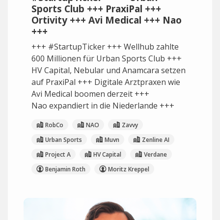
Sports Club +++ PraxiPal +++
Ortivity +++ Avi Medical +++ Nao
+++
+++ #StartupTicker +++ Wellhub zahlte
600 Millionen für Urban Sports Club +++
HV Capital, Nebular und Anamcara setzen
auf PraxiPal +++ Digitale Arztpraxen wie
Avi Medical boomen derzeit +++
Nao expandiert in die Niederlande +++
RobCo
NAO
Zavvy
Urban Sports
Muvn
Zenline AI
Project A
HV Capital
Verdane
Benjamin Roth
Moritz Kreppel