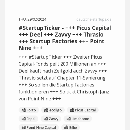
THU, 29/02/2024
deutsche-startups.de
#StartupTicker - +++ Picus Capital
+++ Deel +++ Zavvy +++ Thrasio
+++ Startup Factories +++ Point
Nine +++
+++ #StartupTicker +++ Zweiter Picus
Capital-Fonds peilt 200 Millionen an +++
Deel kauft nach Zeitgold auch Zavvy +++
Thrasio setzt auf Chapter 11-Sanierung
+++ So sollen die Startup Factories
funktionieren +++ So tickt Christoph Janz
von Point Nine +++
Forto
ecoligo
Picus Capital
Enpal
Zavvy
Limehome
Point Nine Capital
Billie