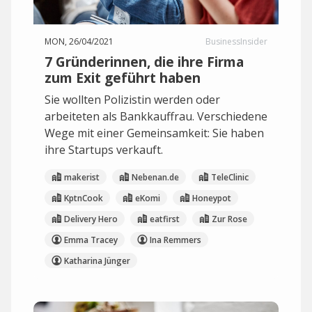
MON, 26/04/2021
BusinessInsider
7 Gründerinnen, die ihre Firma
zum Exit geführt haben
Sie wollten Polizistin werden oder
arbeiteten als Bankkauffrau. Verschiedene
Wege mit einer Gemeinsamkeit: Sie haben
ihre Startups verkauft.
makerist
Nebenan.de
TeleClinic
KptnCook
eKomi
Honeypot
Delivery Hero
eatfirst
Zur Rose
Emma Tracey
Ina Remmers
Katharina Jünger