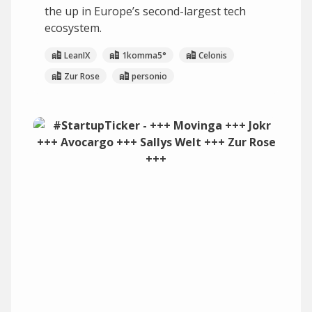
the up in Europe’s second-largest tech
ecosystem.
LeanIX
1komma5°
Celonis
Zur Rose
personio