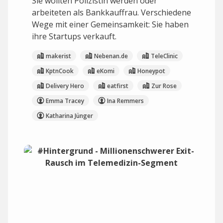
Sie wollten Polizistin werden oder
arbeiteten als Bankkauffrau. Verschiedene
Wege mit einer Gemeinsamkeit: Sie haben
ihre Startups verkauft.
makerist
Nebenan.de
TeleClinic
KptnCook
eKomi
Honeypot
Delivery Hero
eatfirst
Zur Rose
Emma Tracey
Ina Remmers
Katharina Jünger