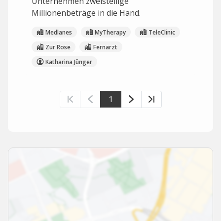
Unternehmen zweistellige
Millionenbeträge in die Hand.
Medlanes
MyTherapy
TeleClinic
Zur Rose
Fernarzt
Katharina Jünger
1