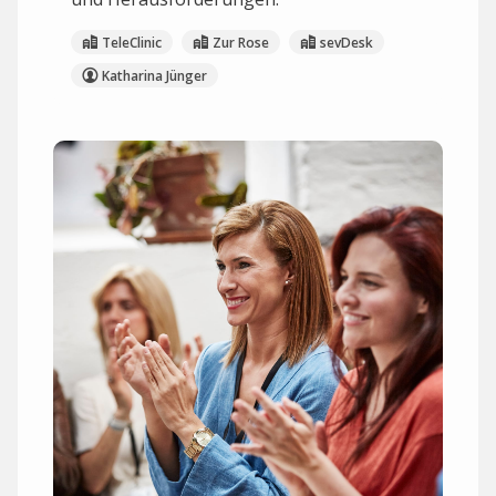
TeleClinic
Zur Rose
sevDesk
Katharina Jünger