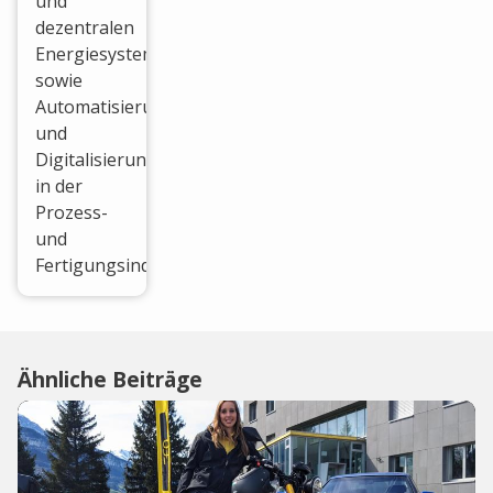
und
dezentralen
Energiesystemen
sowie
Automatisierung
und
Digitalisierung
in der
Prozess-
und
Fertigungsindustrie.
Ähnliche Beiträge