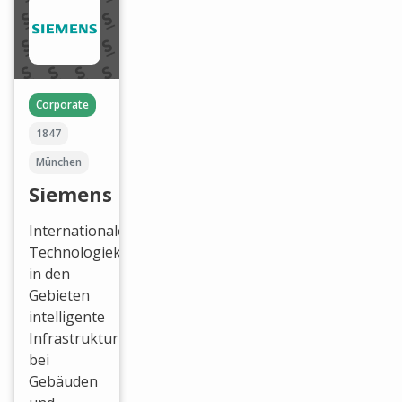
Corporate
1847
München
Siemens
Internationaler
Technologiekonzern
in den
Gebieten
intelligente
Infrastruktur
bei
Gebäuden