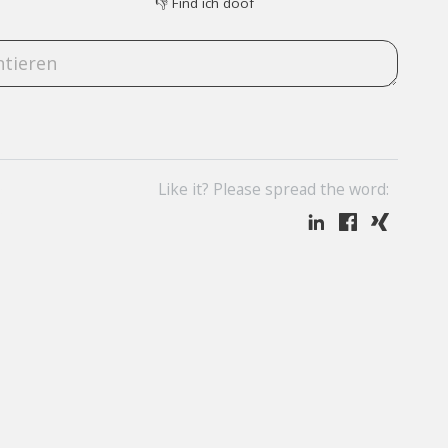
👎
Find ich doof
Like it? Please spread the word: