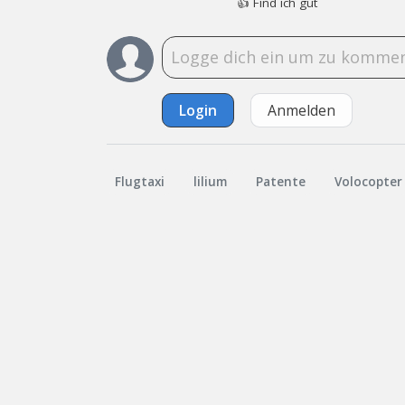
👍
Find ich gut
Login
Anmelden
Flugtaxi
lilium
Patente
Volocopter