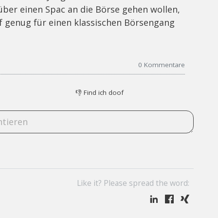
 über einen Spac an die Börse gehen wollen,
eif genug für einen klassischen Börsengang
0
Kommentare
👎
Find ich doof
Like it? Please spread the word: