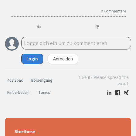
0
Kommentare
👍
👎
Login
Anmelden
Like it? Please spread the
468 Spac
Börsengang
word:
Kinderbedarf
Tonies